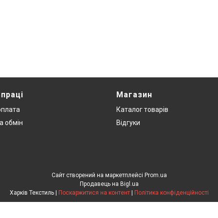
впраці
Магазин
оплата
Каталог товарів
а обмін
Відгуки
Сайт створений на маркетплейсі
Prom.ua
Продавець на Bigl.ua
Харків Текстиль |
Поскаржитися на контент
|
Політика конфіденційності