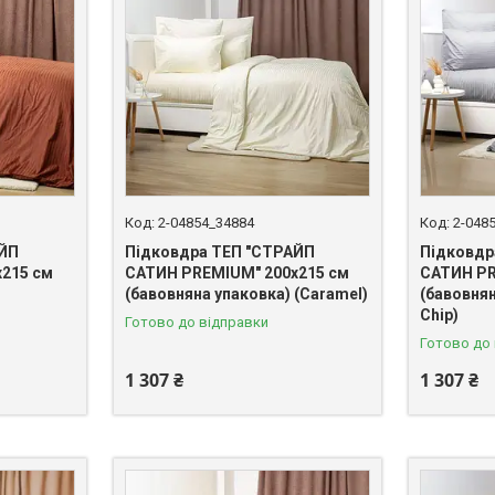
2-04854_34884
2-048
АЙП
Підковдра ТЕП "СТРАЙП
Підковдр
215 см
САТИН PREMIUM" 200х215 см
САТИН PR
(бавовняна упаковка) (Caramel)
(бавовнян
Chip)
Готово до відправки
Готово до
1 307 ₴
1 307 ₴