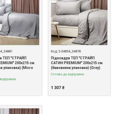
54_34881
2-04854_34878
а ТЕП "СТРАЙП
Підковдра ТЕП "СТРАЙП
EMIUM" 200х215 см
САТИН PREMIUM" 200х215 см
а упаковка) (Micro
(бавовняна упаковка) (Grey)
Готово до відправки
 відправки
1 307 ₴