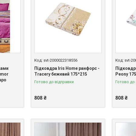
svt-2000022318556
svt-2
ками
Підковдра Iris Home ранфорс -
Підковдра
 mor
Tracery бежевий 175*215
Peony 17
вро
Готово до відправки
Готово до
808 ₴
808 ₴