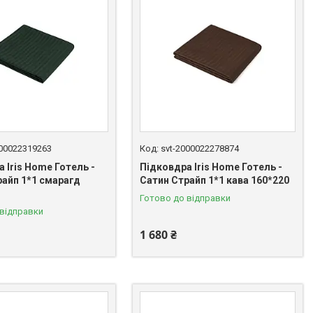
000022319263
svt-2000022278874
 Iris Home Готель -
Підковдра Iris Home Готель -
райп 1*1 смарагд
Сатин Страйп 1*1 кава 160*220
Готово до відправки
 відправки
1 680 ₴