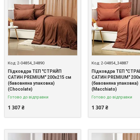
2-04854_34890
2-04854_34887
Підковдра ТЕП "СТРАЙП
Підковдра ТЕП "СТР
САТИН PREMIUM" 200х215 см
САТИН PREMIUM" 200х
(бавовняна упаковка)
(бавовняна упаковка)
(Chocolate)
(Macchiato)
Готово до відправки
Готово до відправки
1 307 ₴
1 307 ₴