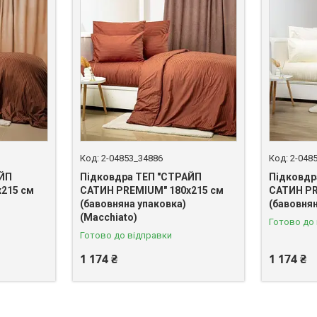
2-04853_34886
2-048
АЙП
Підковдра ТЕП "СТРАЙП
Підковдр
215 см
САТИН PREMIUM" 180х215 см
САТИН PR
(бавовняна упаковка)
(бавовнян
(Macchiato)
Готово до
Готово до відправки
1 174 ₴
1 174 ₴