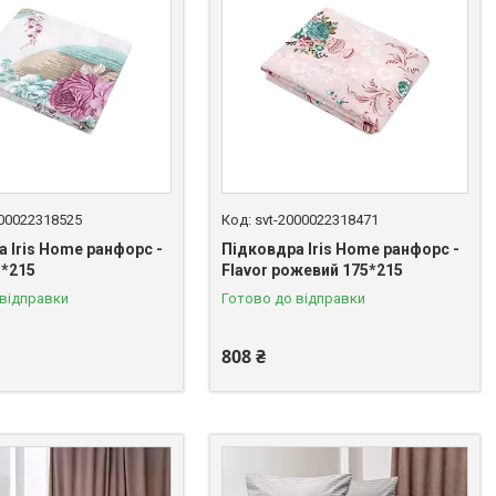
000022318525
svt-2000022318471
 Iris Home ранфорс -
Підковдра Iris Home ранфорс -
5*215
Flavor рожевий 175*215
 відправки
Готово до відправки
808 ₴