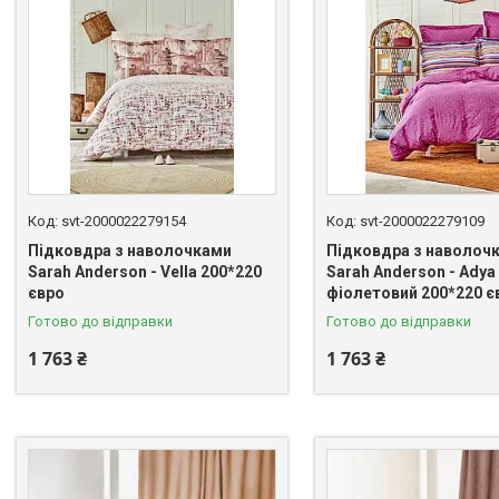
svt-2000022279154
svt-2000022279109
Підковдра з наволочками
Підковдра з наволоч
Sarah Anderson - Vella 200*220
Sarah Anderson - Adya
євро
фіолетовий 200*220 є
Готово до відправки
Готово до відправки
1 763 ₴
1 763 ₴