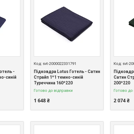
svt-2000022331791
svt-2
отель -
Підковдра Lotus Готель - Сатин
Підковдра
но-синій
Страйп 1*1 темно-синій
Сатин Ст
Туреччина 160*220
200*220
Готово до відправки
Готово до
1 648 ₴
2 074 ₴