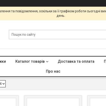
ення та повідомлення, оскільки за її графіком роботи сьогодні в
день.
жки
Каталог товарів
Доставка та оплата
П
Підковдра
Про нас