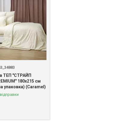
53_34883
а ТЕП "СТРАЙП
EMIUM" 180х215 см
а упаковка) (Caramel)
 відправки