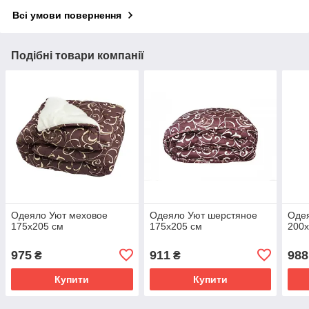
Всі умови повернення
Подібні товари компанії
Одеяло Уют меховое
Одеяло Уют шерстяное
Оде
175х205 см
175х205 см
200х
975
911
988
₴
₴
Купити
Купити