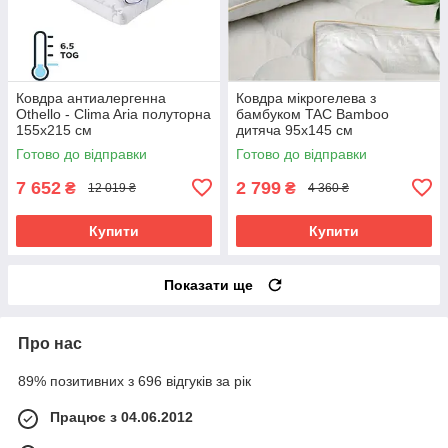
Ковдра антиалергенна
Ковдра мікрогелева з
Othello - Clima Aria полуторна
бамбуком TAC Bamboo
155х215 см
дитяча 95х145 см
Готово до відправки
Готово до відправки
7 652
2 799
₴
₴
12 019 ₴
4 360 ₴
Купити
Купити
Показати ще
Про нас
89% позитивних з 696 відгуків за рік
Працює з 04.06.2012