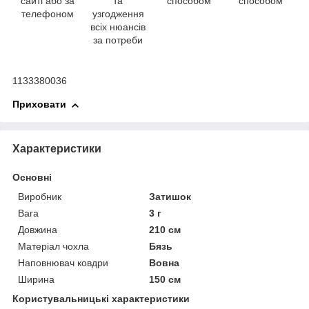
сайті або за
та
способом
способом
телефоном
узгодження
всіх нюансів
за потреби
1133380036
Приховати
Характеристики
Основні
Виробник
Затишок
Вага
3 г
Довжина
210 см
Матеріал чохла
Бязь
Наповнювач ковдри
Вовна
Ширина
150 см
Користувальницькі характеристики