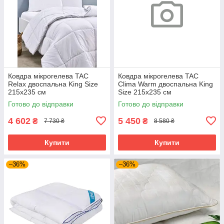
Ковдра мікрогелева TAC
Ковдра мікрогелева TAC
Relax двоспальна King Size
Clima Warm двоспальна King
215х235 см
Size 215х235 см
Готово до відправки
Готово до відправки
4 602
5 450
₴
₴
7 730 ₴
8 580 ₴
Купити
Купити
–36%
–36%