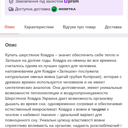
Замовлення під захистом
Доступна доставка
Опис
Характеристики
Відгуки про товар
Доставка
Опис
Купить шерстяное Ковдра – значит обеспечить себе тепло и
Затишок на долгие годы. Ковдра из овчины во все времена
считалось одним из лучших одеял для человека.
наповнювачем для Ковдри «Затишок» послужила
натуральная овечья вовна (цигай грубая Колірная), которая с
древних времен используется человеком и не имеет
синтетических аналогов. Она долговечная, имеет уникальные
возможности теплоизоляции и воздухопроницаемости.
Шерстяное Ковдра Украина дает возможность организму
дышать во время сна, одновременно согревая и обеспечивая
естественный микроклимат. Ковдра з вовни в т
андемі
з
чохлом з набивної тканини – ідеальний варіант для
повноцінного сну. Унікальні цілющі властивості вовни
сприятливо впливають на організм, надають розслабляючий і