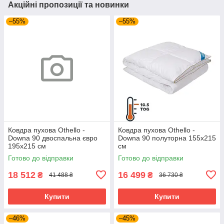
Акційні пропозиції та новинки
–55%
–55%
Ковдра пухова Othello -
Ковдра пухова Othello -
Downa 90 двоспальна євро
Downa 90 полуторна 155х215
195х215 см
см
Готово до відправки
Готово до відправки
18 512
16 499
₴
₴
41 488 ₴
36 730 ₴
Купити
Купити
–46%
–45%