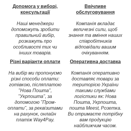
Допомога у виборі,
Ввічливе
консультації
обслуговування
Наші менеджери
Компанія вкладає
допоможуть зробити
величезні сили, щоб
правильний вибір,
знання та вміння наших
розкажуть про
співробітників
особливості тих чи
відповідали вашим
інших товарів.
очікуванням.
Різні варіанти оплати
Оперативна доставка
На вибір ми пропонуємо
Компанія оперативно
різні способи оплати:
доставляє товари за
готівкою, післяплатою
територією України
"Нова Пошта",
такими службами
"Укрпошта", за
логістики як: Нова
допомогою "Пром-
Пошта, Укрпошта,
оплати", за реквізитами
пошта Meest, Розетка.
на рахунок, онлайн
Ви отримаєте потрібну
платіж Way4Pay.
вам продукцію
найближчим часом.