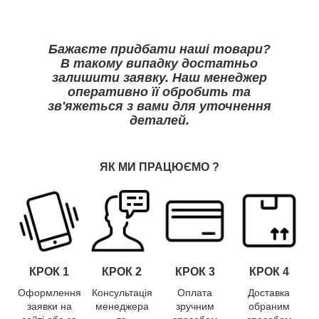
Бажаєте придбати наші товари?
В такому випадку достатньо
залишити заявку. Наш менеджер
оперативно її обробить та
зв'яжеться з вами для уточнення
деталей.
ЯК МИ ПРАЦЮЄМО
?
КРОК 1
КРОК
2
КРОК
3
КРОК
4
Оформлення
Консультація
Оплата
Доставка
заявки на
менеджера
зручним
обраним