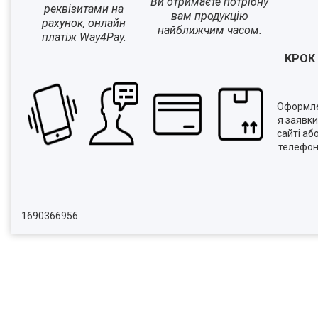
Ви отримаєте потрібну
реквізитами на
вам продукцію
рахунок, онлайн
найближчим часом.
платіж Way4Pay.
КРОК 
Оформл
я заявки
сайті аб
телефо
1690366956