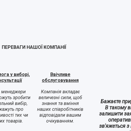
ПЕРЕВАГИ НАШОЇ КОМПАНІЇ
ога у виборі,
Ввічливе
нсультації
обслуговування
 менеджери
Компанія вкладає
ожуть зробити
величезні сили, щоб
Бажаєте при
льний вибір,
знання та вміння
В такому 
кажуть про
наших співробітників
залишити за
ивості тих чи
відповідали вашим
оперативн
их товарів.
очікуванням.
зв'яжеться з