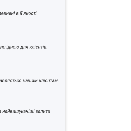
внені в її якості.
игідною для клієнтів.
ставляється нашим клієнтам.
и найвишуканіші запити