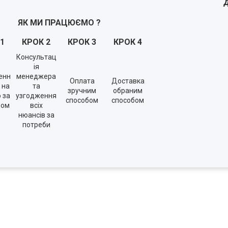
ЯК МИ ПРАЦЮЄМО
?
1
КРОК
2
КРОК
3
КРОК
4
Консультац
ія
енн
менеджера
Оплата
Доставка
 на
та
зручним
обраним
о за
узгодження
способом
способом
ном
всіх
нюансів за
потреби