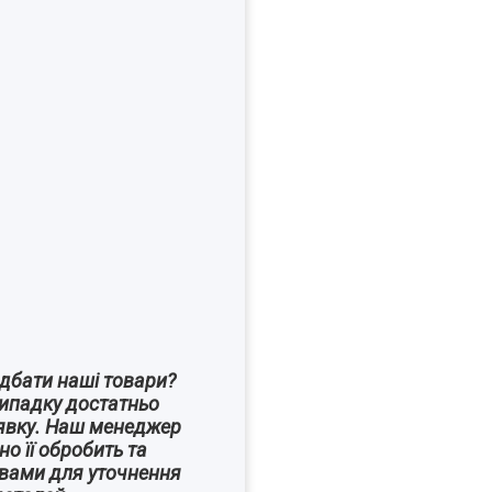
дбати наші товари?
випадку достатньо
явку. Наш менеджер
о її обробить та
 вами для уточнення