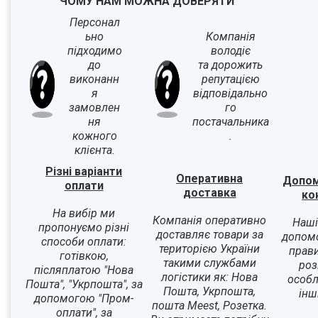
ЧОМУ НАМ МОЖНА ДОВЕРЯТИ
Персонал
ьно
Компанія
підходимо
володіє
до
та дорожить
виконанн
репутацією
я
відповідально
замовлен
го
ня
постачальника
кожного
.
клієнта.
Різні варіанти
Оперативна
Допом
оплати
доставка
ко
На вибір ми
Компанія оперативно
Наші
пропонуємо різні
доставляє товари за
допом
способи оплати:
територією України
прави
готівкою,
такими службами
роз
післяплатою "Нова
логістики як: Нова
особл
Пошта", "Укрпошта", за
Пошта, Укрпошта,
інш
допомогою "Пром-
пошта Meest, Розетка.
оплати", за