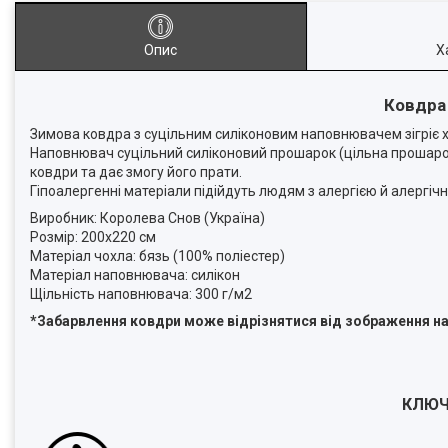
Опис
Х
Ковдра
Зимова ковдра з суцільним силіконовим наповнювачем зігріє х
Наповнювач суцільний силіконовий прошарок (цільна прошарок 
ковдри та дає змогу його прати.
Гіпоалергенні матеріали підійдуть людям з алергією й алергі
Виробник: Королева Снов (Україна)
Розмір: 200х220 см
Матеріал чохла: бязь (100% поліестер)
Матеріал наповнювача: силікон
Щільність наповнювача: 300 г/м2
*Забарвлення ковдри може відрізнятися від зображення н
КЛЮЧ