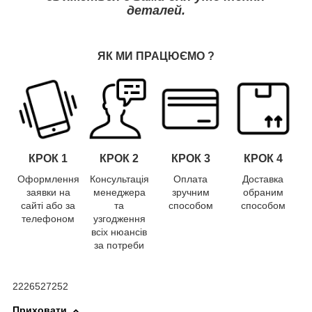
деталей.
ЯК МИ ПРАЦЮЄМО
?
КРОК 1
КРОК
2
КРОК
3
КРОК
4
Оформлення
Консультація
Оплата
Доставка
заявки на
менеджера
зручним
обраним
сайті або за
та
способом
способом
телефоном
узгодження
всіх нюансів
за потреби
2226527252
Приховати