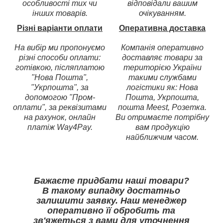
особливості тих чи
відповідали вашим
інших товарів.
очікуванням.
Різні варіанти оплати
Оперативна доставка
На вибір ми пропонуємо
Компанія оперативно
різні способи оплати:
доставляє товари за
готівкою, післяплатою
територією України
"Нова Пошта",
такими службами
"Укрпошта", за
логістики як: Нова
допомогою "Пром-
Пошта, Укрпошта,
оплати", за реквізитами
пошта Meest, Розетка.
на рахунок, онлайн
Ви отримаєте потрібну
платіж Way4Pay.
вам продукцію
найближчим часом.
Бажаєте придбати наші товари?
В такому випадку достатньо
залишити заявку. Наш менеджер
оперативно її обробить та
зв'яжеться з вами для уточнення