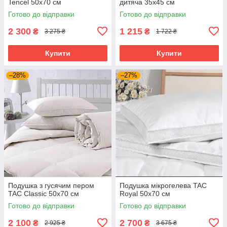
Tencel 50х70 см
дитяча 35х45 см
Готово до відправки
Готово до відправки
2 300
1 215
₴
₴
3 275 ₴
1 722 ₴
Купити
Купити
–28%
–27%
Подушка з гусячим пером
Подушка мікрогелева TAC
TAC Classic 50х70 см
Royal 50х70 см
Готово до відправки
Готово до відправки
2 100
2 700
₴
₴
2 925 ₴
3 675 ₴