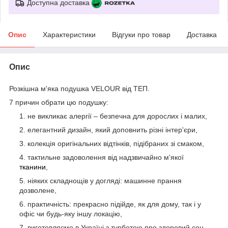
Доступна доставка
Опис
Характеристики
Відгуки про товар
Доставка
Опис
Розкішна м'яка подушка VELOUR від ТЕП.
7 причин обрати цю подушку:
не викликає алергії – безпечна для дорослих і малих,
елегантний дизайн, який доповнить різні інтер'єри,
колекція оригінальних відтінків, підібраних зі смаком,
тактильне задоволення від надзвичайно м'якої
тканини
,
ніяких складнощів у догляді: машинне прання
дозволене,
практичність: прекрасно підійде, як для дому, так і у
офіс чи будь-яку іншу локацію,
виготовляємо в Україні з турботою про здоровий сон