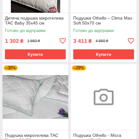
Дитяча подушка мікрогелева
Подушка Othello – Clima Max
TAC Baby 35х45 см
Soft 50х70 см
Готово до відправки
Готово до відправки
1 302
3 411
₴
₴
1 860 ₴
4 860 ₴
Купити
Купити
–30%
–29%
Подушка мікрогелева TAC
Подушка Othello - Micra