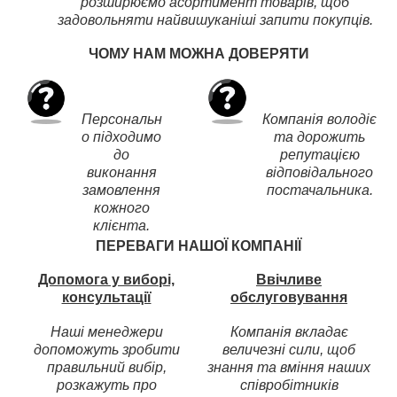
розширюємо асортимент товарів, щоб
задовольняти найвишуканіші запити покупців.
ЧОМУ НАМ МОЖНА ДОВЕРЯТИ
Персональн
Компанія володіє
о підходимо
та дорожить
до
репутацією
виконання
відповідального
замовлення
постачальника.
кожного
клієнта.
ПЕРЕВАГИ НАШОЇ КОМПАНІЇ
Допомога у виборі,
Ввічливе
консультації
обслуговування
Наші менеджери
Компанія вкладає
допоможуть зробити
величезні сили, щоб
правильний вибір,
знання та вміння наших
розкажуть про
співробітників