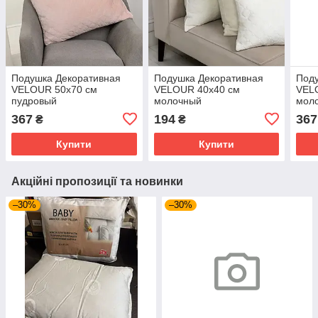
Подушка Декоративная
Подушка Декоративная
Под
VELOUR 50х70 см
VELOUR 40х40 см
VEL
пудровый
молочный
мол
367
194
367
₴
₴
Купити
Купити
Акційні пропозиції та новинки
–30%
–30%