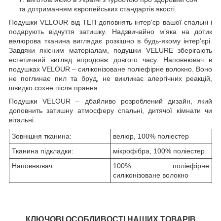
та дотриманням європейських стандартів якості.
Подушки VELOUR від ТЕП доповнять інтер'єр вашої спальні і
подарують відчуття затишку. Надзвичайно м’яка на дотик
велюрова тканина виглядає розкішно в будь-якому інтер’єрі.
Завдяки якісним матеріалам, подушки VELURE зберігають
естетичний вигляд впродовж довгого часу. Наповнювач в
подушках VELOUR – силіконізоване поліефірне волокно. Воно
не поглинає пил та бруд, не викликає алергічних реакцій,
швидко сохне після прання.
Подушки VELOUR – дбайливо розроблений дизайн, який
доповнить затишну атмосферу спальні, дитячої кімнати чи
вітальні.
Зовнішня тканина:
велюр, 100% поліестер
Тканина підкладки:
мікрофібра, 100% поліестер
Наповнювач:
100% поліефірне
силіконізоване волокно
КЛЮЧОВІ ОСОБЛИВОСТІ НАШИХ ТОВАРІВ