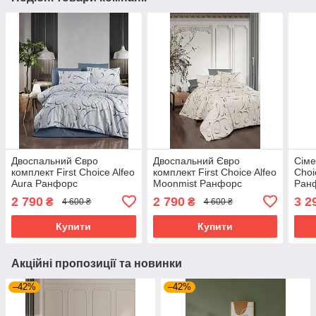
Двоспальний Євро
Двоспальний Євро
Сіме
комплект First Choice Alfeo
комплект First Choice Alfeo
Choi
Aura Ранфорс
Moonmist Ранфорс
Ран
2 790
2 790
3 2
₴
₴
4 600 ₴
4 600 ₴
Купити
Купити
Акційні пропозиції та новинки
–42%
–42%