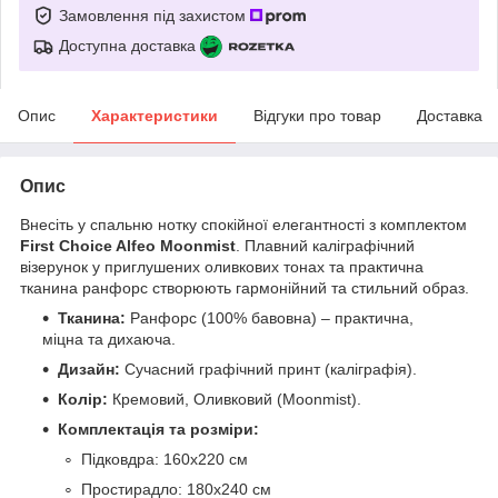
Замовлення під захистом
Доступна доставка
Опис
Характеристики
Відгуки про товар
Доставка
Опис
Внесіть у спальню нотку спокійної елегантності з комплектом
First Choice Alfeo Moonmist
. Плавний каліграфічний
візерунок у приглушених оливкових тонах та практична
тканина ранфорс створюють гармонійний та стильний образ.
Тканина:
Ранфорс (100% бавовна) – практична,
міцна та дихаюча.
Дизайн:
Сучасний графічний принт (каліграфія).
Колір:
Кремовий, Оливковий (Moonmist).
Комплектація та розміри:
Підковдра: 160х220 см
Простирадло: 180х240 см