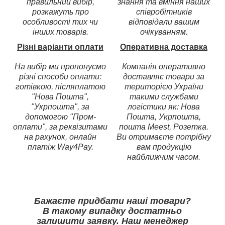
правильний вибір,
знання та вміння наших
розкажуть про
співробітників
особливості тих чи
відповідали вашим
інших товарів.
очікуванням.
Різні варіанти оплати
Оперативна доставка
На вибір ми пропонуємо
Компанія оперативно
різні способи оплати:
доставляє товари за
готівкою, післяплатою
територією України
"Нова Пошта",
такими службами
"Укрпошта", за
логістики як: Нова
допомогою "Пром-
Пошта, Укрпошта,
оплати", за реквізитами
пошта Meest, Розетка.
на рахунок, онлайн
Ви отримаєте потрібну
платіж Way4Pay.
вам продукцію
найближчим часом.
Бажаєте придбати наші товари?
В такому випадку достатньо
залишити заявку. Наш менеджер