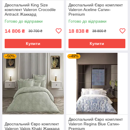
Двоспальний King Size
Двоспальний Євро комплект
комплект Valeron Crocodile
Valeron Aceline Сатин-
Antracit Жаккард
Premium
Готово до відправки
Готово до відправки
14 806
18 838
₴
₴
30 700 ₴
38 800 ₴
Купити
Купити
–50%
–49%
Двоспальний Євро комплект
Двоспальний Євро комплект
Valeron Regina Blue Сатин-
Valeron Valois Khaki Жаккард
Premium