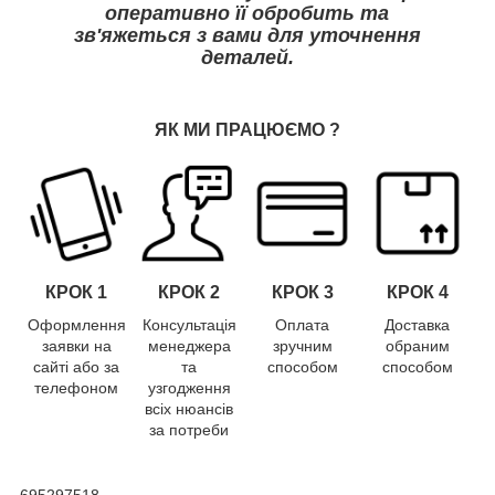
оперативно її обробить та
зв'яжеться з вами для уточнення
деталей.
ЯК МИ ПРАЦЮЄМО
?
КРОК 1
КРОК
2
КРОК
3
КРОК
4
Оформлення
Консультація
Оплата
Доставка
заявки на
менеджера
зручним
обраним
сайті або за
та
способом
способом
телефоном
узгодження
всіх нюансів
за потреби