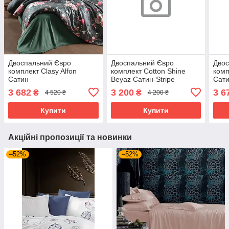
Двоспальний Євро
Двоспальний Євро
Двос
комплект Clasy Alfon
комплект Cotton Shine
комп
Сатин
Beyaz Сатин-Stripe
Сат
3 682
3 200
3 6
₴
₴
4 520 ₴
4 200 ₴
Купити
Купити
Акційні пропозиції та новинки
–52%
–52%