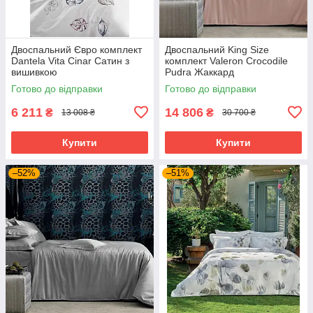
Двоспальний Євро комплект
Двоспальний King Size
Dantela Vita Cinar Сатин з
комплект Valeron Crocodile
вишивкою
Pudra Жаккард
Готово до відправки
Готово до відправки
6 211
14 806
₴
₴
13 008 ₴
30 700 ₴
Купити
Купити
–52%
–51%