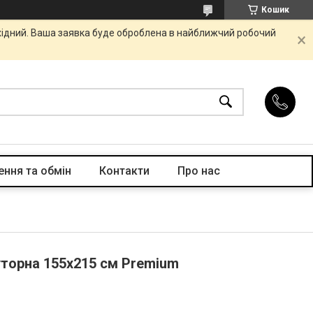
Кошик
ихідний. Ваша заявка буде оброблена в найближчий робочий
ння та обмін
Контакти
Про нас
уторна 155х215 см Premium