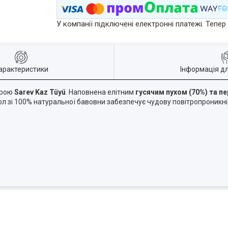
У компанії підключені електронні платежі. Тепе
арактеристики
Інформація д
дрою
Sarev Kaz Tüyü
. Наповнена елітним
гусячим пухом (70%) та п
охол зі 100% натуральної бавовни забезпечує чудову повітропроникні