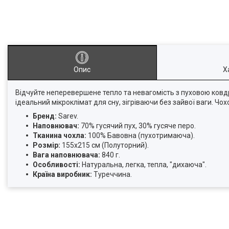
Опис
Х
Відчуйте неперевершене тепло та невагомість з пуховою ков
ідеальний мікроклімат для сну, зігріваючи без зайвої ваги. Ч
Бренд:
Sarev.
Наповнювач:
70% гусячий пух, 30% гусяче перо.
Тканина чохла:
100% Бавовна (пухотримаюча).
Розмір:
155х215 см (Полуторний).
Вага наповнювача:
840 г.
Особливості:
Натуральна, легка, тепла, "дихаюча".
Країна виробник:
Туреччина.