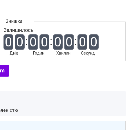
Залишилось
0
0
0
0
0
0
0
0
Днів
Годин
Хвилин
Секунд
вленістю