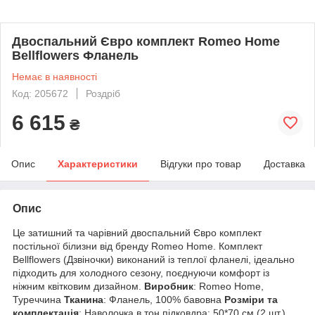
Двоспальний Євро комплект Romeo Home
Bellflowers Фланель
Немає в наявності
Код: 205672
Роздріб
6 615
₴
Опис
Характеристики
Відгуки про товар
Доставка
Опис
Це затишний та чарівний двоспальний Євро комплект
постільної білизни від бренду Romeo Home. Комплект
Bellflowers (Дзвіночки) виконаний із теплої фланелі, ідеально
підходить для холодного сезону, поєднуючи комфорт із
ніжним квітковим дизайном.
Виробник
: Romeo Home,
Туреччина
Тканина
: Фланель, 100% бавовна
Розміри та
комплектація
: Наволочка в тон підковдра: 50*70 см (2 шт.)