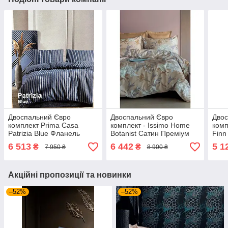
Двоспальний Євро
Двоспальний Євро
Двос
комплект Prima Casa
комплект - Issimo Home
ком
Patrizia Blue Фланель
Botanist Сатин Преміум
Finn
Преміум
6 513
6 442
5 1
₴
₴
7 950 ₴
8 900 ₴
Акційні пропозиції та новинки
–52%
–52%