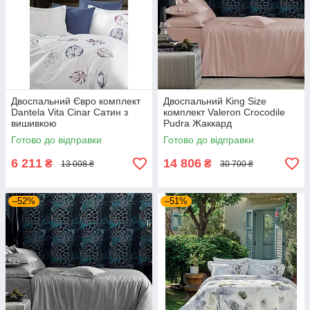
Двоспальний Євро комплект
Двоспальний King Size
Dantela Vita Cinar Сатин з
комплект Valeron Crocodile
вишивкою
Pudra Жаккард
Готово до відправки
Готово до відправки
6 211
14 806
₴
₴
13 008 ₴
30 700 ₴
–52%
–51%