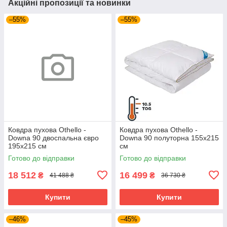
Акційні пропозиції та новинки
–55%
–55%
Ковдра пухова Othello -
Ковдра пухова Othello -
Downa 90 двоспальна євро
Downa 90 полуторна 155х215
195х215 см
см
Готово до відправки
Готово до відправки
18 512
16 499
₴
₴
41 488 ₴
36 730 ₴
Купити
Купити
–46%
–45%