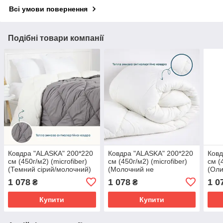
Всі умови повернення
Подібні товари компанії
Ковдра "ALASKA" 200*220
Ковдра "ALASKA" 200*220
Ковд
см (450г/м2) (microfiber)
см (450г/м2) (microfiber)
см (
(Темний сірий/молочний)
(Молочний не
(Оли
комбінований)
1 078
1 078
1 0
₴
₴
Купити
Купити