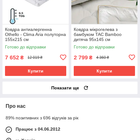
Ковдра антиалергенна
Ковдра мікрогелева з
Othello - Clima Aria полуторна
бамбуком TAC Bamboo
155х215 см
дитяча 95х145 см
Готово до відправки
Готово до відправки
7 652
2 799
₴
₴
12 019 ₴
4 360 ₴
Купити
Купити
Показати ще
Про нас
89% позитивних з 696 відгуків за рік
Працює з 04.06.2012