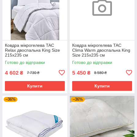
Ковдра мікрогелева TAC
Ковдра мікрогелева TAC
Relax двоспальна King Size
Clima Warm двоспальна King
215х235 см
Size 215х235 см
Готово до відправки
Готово до відправки
4 602
5 450
₴
₴
7 730 ₴
8 580 ₴
Купити
Купити
–36%
–36%