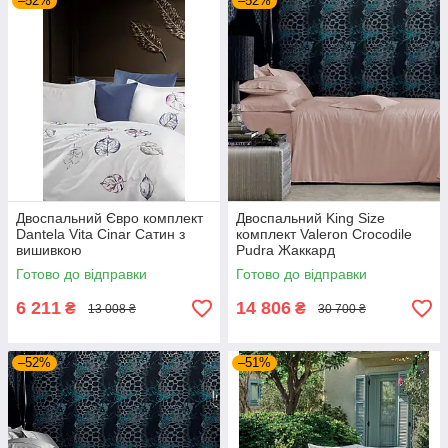
–52%
–52%
Двоспальний Євро комплект
Двоспальний King Size
Dantela Vita Cinar Сатин з
комплект Valeron Crocodile
вишивкою
Pudra Жаккард
Готово до відправки
Готово до відправки
6 211
14 806
₴
₴
13 008 ₴
30 700 ₴
–52%
–51%