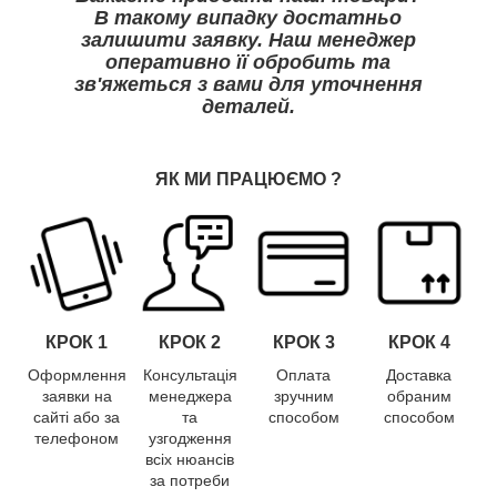
В такому випадку достатньо
залишити заявку. Наш менеджер
оперативно її обробить та
зв'яжеться з вами для уточнення
деталей.
ЯК МИ ПРАЦЮЄМО
?
КРОК 1
КРОК
2
КРОК
3
КРОК
4
Оформлення
Консультація
Оплата
Доставка
заявки на
менеджера
зручним
обраним
сайті або за
та
способом
способом
телефоном
узгодження
всіх нюансів
за потреби