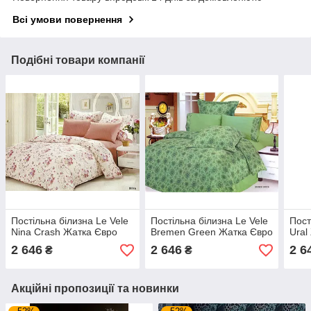
Всі умови повернення
Подібні товари компанії
Постільна білизна Le Vele
Постільна білизна Le Vele
Пост
Nina Crash Жатка Євро
Bremen Green Жатка Євро
Ural
2 646
2 646
2 6
₴
₴
Акційні пропозиції та новинки