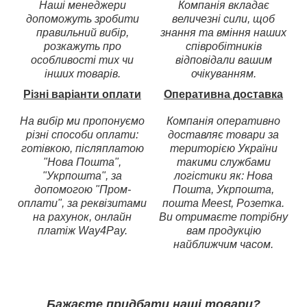
Наші менеджери
Компанія вкладає
допоможуть зробити
величезні сили, щоб
правильний вибір,
знання та вміння наших
розкажуть про
співробітників
особливості тих чи
відповідали вашим
інших товарів.
очікуванням.
Різні варіанти оплати
Оперативна доставка
На вибір ми пропонуємо
Компанія оперативно
різні способи оплати:
доставляє товари за
готівкою, післяплатою
територією України
"Нова Пошта",
такими службами
"Укрпошта", за
логістики як: Нова
допомогою "Пром-
Пошта, Укрпошта,
оплати", за реквізитами
пошта Meest, Розетка.
на рахунок, онлайн
Ви отримаєте потрібну
платіж Way4Pay.
вам продукцію
найближчим часом.
Бажаєте придбати наші товари?