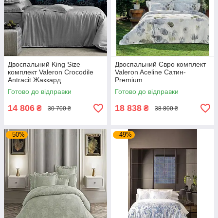
Двоспальний King Size
Двоспальний Євро комплект
комплект Valeron Crocodile
Valeron Aceline Сатин-
Antracit Жаккард
Premium
Готово до відправки
Готово до відправки
14 806
18 838
₴
₴
30 700 ₴
38 800 ₴
–50%
–49%