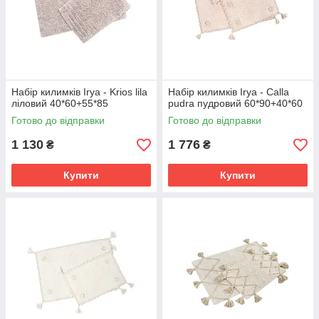
Набір килимків Irya - Krios lila
Набір килимків Irya - Calla
ліловий 40*60+55*85
pudra пудровий 60*90+40*60
Готово до відправки
Готово до відправки
1 130
1 776
₴
₴
Купити
Купити