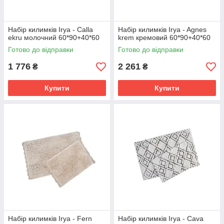
Набір килимків Irya - Calla
Набір килимків Irya - Agnes
ekru молочний 60*90+40*60
krem кремовий 60*90+40*60
Готово до відправки
Готово до відправки
1 776
2 261
₴
₴
Купити
Купити
Набір килимків Irya - Fern
Набір килимків Irya - Cava