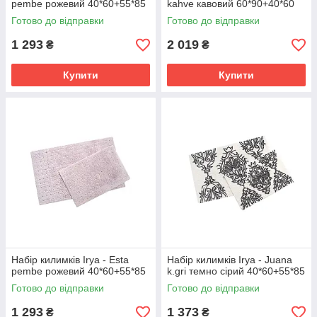
pembe рожевий 40*60+55*85
kahve кавовий 60*90+40*60
Готово до відправки
Готово до відправки
1 293
2 019
₴
₴
Купити
Купити
Набір килимків Irya - Esta
Набір килимків Irya - Juana
pembe рожевий 40*60+55*85
k.gri темно сірий 40*60+55*85
Готово до відправки
Готово до відправки
1 293
1 373
₴
₴