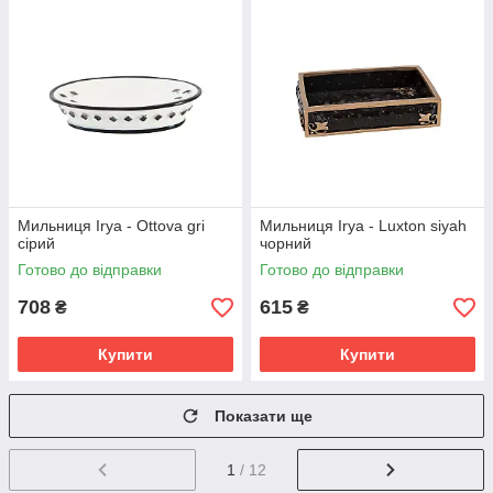
Мильниця Irya - Ottova gri
Мильниця Irya - Luxton siyah
сірий
чорний
Готово до відправки
Готово до відправки
708
615
₴
₴
Купити
Купити
Показати ще
1
/ 12