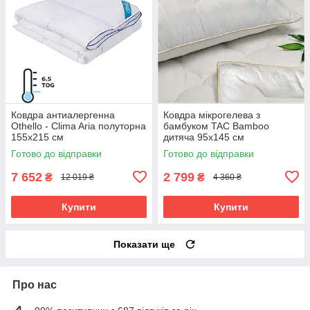
Ковдра антиалергенна
Ковдра мікрогелева з
Othello - Clima Aria полуторна
бамбуком TAC Bamboo
155х215 см
дитяча 95х145 см
Готово до відправки
Готово до відправки
7 652
2 799
₴
₴
12 019 ₴
4 360 ₴
Купити
Купити
Показати ще
Про нас