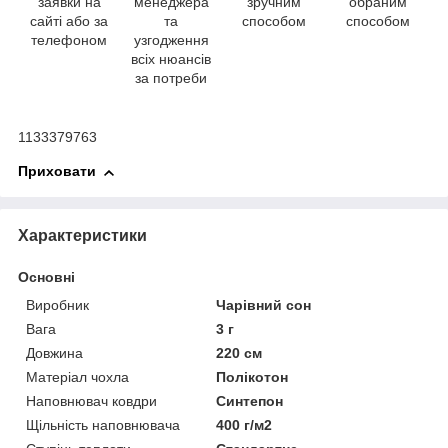
заявки на
менеджера
зручним
обраним
сайті або за
та
способом
способом
телефоном
узгодження
всіх нюансів
за потреби
1133379763
Приховати
Характеристики
Основні
Виробник
Чарівний сон
Вага
3 г
Довжина
220 см
Матеріал чохла
Полікотон
Наповнювач ковдри
Синтепон
Щільність наповнювача
400 г/м2