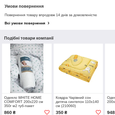
Умови повернення
Повернення товару впродовж 14 днів за домовленістю
Всі умови повернення
Подібні товари компанії
Одеяло WHITE HOME
Ковдра Чарівний сон
Оде
COMFORT 200х220 см
дитяча синтепон 110х140
200х
350г м2 туб-пакет
см (210060)
860
350
948
₴
₴