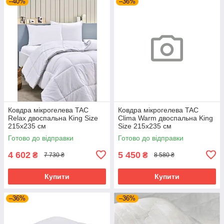
–40%
–36%
Ковдра мікрогелева TAC
Ковдра мікрогелева TAC
Relax двоспальна King Size
Clima Warm двоспальна King
215х235 см
Size 215х235 см
Готово до відправки
Готово до відправки
4 602
5 450
₴
₴
7 730 ₴
8 580 ₴
Купити
Купити
–36%
–36%