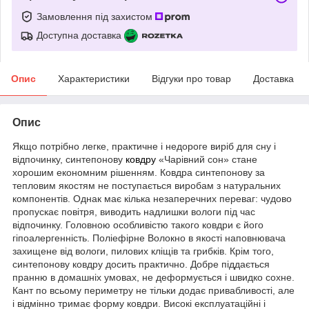
Замовлення під захистом
Доступна доставка
Опис
Характеристики
Відгуки про товар
Доставка
Опис
Якщо потрібно легке, практичне і недороге виріб для сну і
відпочинку, синтепонову
ковдру
«Чарівний сон» стане
хорошим економним рішенням. Ковдра синтепонову за
тепловим якостям не поступається виробам з натуральних
компонентів. Однак має кілька незаперечних переваг: чудово
пропускає повітря, виводить надлишки вологи під час
відпочинку. Головною особливістю такого ковдри є його
гіпоалергенність. Поліефірне Волокно в якості наповнювача
захищене від вологи, пилових кліщів та грибків. Крім того,
синтепонову ковдру досить практично. Добре піддається
пранню в домашніх умовах, не деформується і швидко сохне.
Кант по всьому периметру не тільки додає привабливості, але
і відмінно тримає форму ковдри. Високі експлуатаційні і