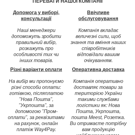
ПЕРЕВАГИ НАШОЇ КОМПАНІЇ
Допомога у виборі,
Ввічливе
консультації
обслуговування
Наші менеджери
Компанія вкладає
допоможуть зробити
величезні сили, щоб
правильний вибір,
знання та вміння наших
розкажуть про
співробітників
особливості тих чи
відповідали вашим
інших товарів.
очікуванням.
Різні варіанти оплати
Оперативна доставка
На вибір ми пропонуємо
Компанія оперативно
різні способи оплати:
доставляє товари за
готівкою, післяплатою
територією України
"Нова Пошта",
такими службами
"Укрпошта", за
логістики як: Нова
допомогою "Пром-
Пошта, Укрпошта,
оплати", за реквізитами
пошта Meest, Розетка.
на рахунок, онлайн
Ви отримаєте потрібну
платіж Way4Pay.
вам продукцію