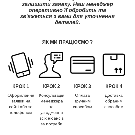
залишити заявку. Наш менеджер
оперативно її обробить та
зв'яжеться з вами для уточнення
деталей.
ЯК МИ ПРАЦЮЄМО
?
КРОК 1
КРОК
2
КРОК
3
КРОК
4
Оформлення
Консультація
Оплата
Доставка
заявки на
менеджера
зручним
обраним
сайті або за
та
способом
способом
телефоном
узгодження
всіх нюансів
за потреби