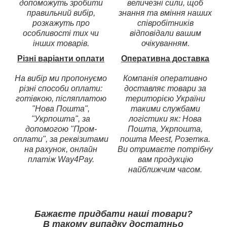
допоможуть зробити
величезні сили, щоб
правильний вибір,
знання та вміння наших
розкажуть про
співробітників
особливості тих чи
відповідали вашим
інших товарів.
очікуванням.
Різні варіанти оплати
Оперативна доставка
На вибір ми пропонуємо
Компанія оперативно
різні способи оплати:
доставляє товари за
готівкою, післяплатою
територією України
"Нова Пошта",
такими службами
"Укрпошта", за
логістики як: Нова
допомогою "Пром-
Пошта, Укрпошта,
оплати", за реквізитами
пошта Meest, Розетка.
на рахунок, онлайн
Ви отримаєте потрібну
платіж Way4Pay.
вам продукцію
найближчим часом.
Бажаєте придбати наші товари?
В такому випадку достатньо