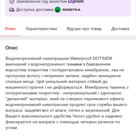
Замовлення під захистом
Доступна доставка
Опис
Характеристики
Відгуки про товар
Доставка
Опис
Водонепроникний наматрацник Waterproof DOTINEM
виконаний з водонепроникної тка
нини з
бавовняним
ворсистим покриттям і поліуретановою мембраною, яка не
пропускає вологу і неприємні запахи, надійно захищаючи
спальне місце. Цей унікальний матеріал стійкий до
машинного прання і не деформується. Мембранна тканина з
поліуретановим покриттям - непромокальний і одночасно
"дихаючий" матеріал, який не створює парникового ефекту.
водонепроникний наматрасник продлит срок службы вашего
матраса: защ
итит ег
о от влаги, пятен и загрязнений. Для
Вашего максимального удобства Чохол удобно и надежно
фиксируется на матрасе с помощью четырех резинок по
углам.