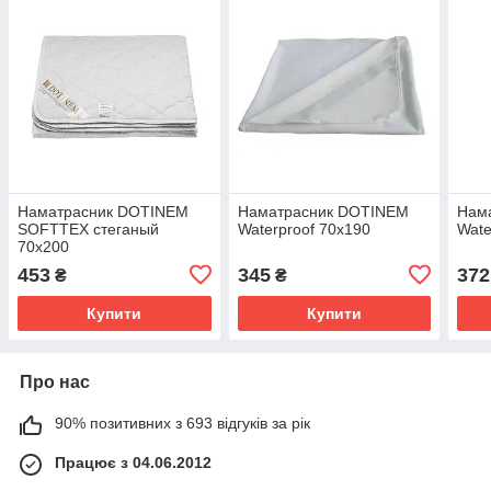
Наматрасник DOTINEM
Наматрасник DOTINEM
Нам
SOFTTEX стеганый
Waterproof 70х190
Wate
70х200
453
345
372
₴
₴
Купити
Купити
Про нас
90% позитивних з 693 відгуків за рік
Працює з 04.06.2012