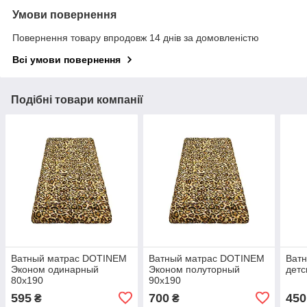
Умови повернення
Повернення товару впродовж 14 днів за домовленістю
Всі умови повернення
Подібні товари компанії
Ватный матрас DOTINEM
Ватный матрас DOTINEM
Ватн
Эконом одинарный
Эконом полуторный
детс
80х190
90х190
595
700
450
₴
₴