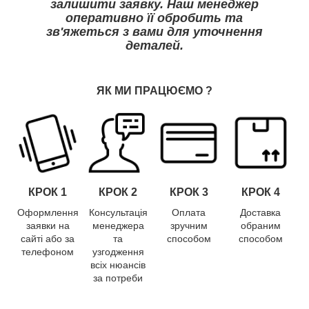
залишити заявку. Наш менеджер
оперативно її обробить та
зв'яжеться з вами для уточнення
деталей.
ЯК МИ ПРАЦЮЄМО
?
КРОК 1
КРОК
2
КРОК
3
КРОК
4
Оформлення
Консультація
Оплата
Доставка
заявки на
менеджера
зручним
обраним
сайті або за
та
способом
способом
телефоном
узгодження
всіх нюансів
за потреби