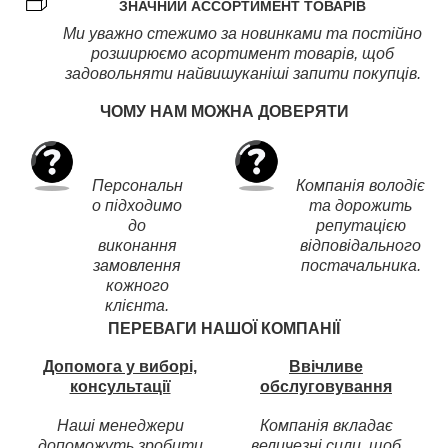
ЗНАЧНИЙ АССОРТИМЕНТ ТОВАРІВ
Ми уважно стежимо за новинками та постійно
розширюємо асортимент товарів, щоб
задовольняти найвишуканіші запити покупців.
ЧОМУ НАМ МОЖНА ДОВЕРЯТИ
Персональн
Компанія володіє
о підходимо
та дорожить
до
репутацією
виконання
відповідального
замовлення
постачальника.
кожного
клієнта.
ПЕРЕВАГИ НАШОЇ КОМПАНІЇ
Допомога у виборі,
Ввічливе
консультації
обслуговування
Наші менеджери
Компанія вкладає
допоможуть зробити
величезні сили, щоб