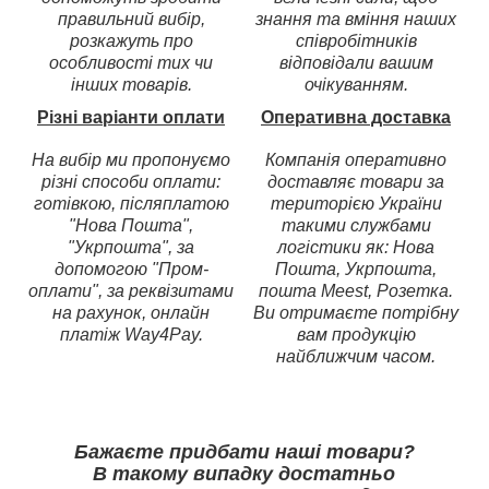
правильний вибір,
знання та вміння наших
розкажуть про
співробітників
особливості тих чи
відповідали вашим
інших товарів.
очікуванням.
Різні варіанти оплати
Оперативна доставка
На вибір ми пропонуємо
Компанія оперативно
різні способи оплати:
доставляє товари за
готівкою, післяплатою
територією України
"Нова Пошта",
такими службами
"Укрпошта", за
логістики як: Нова
допомогою "Пром-
Пошта, Укрпошта,
оплати", за реквізитами
пошта Meest, Розетка.
на рахунок, онлайн
Ви отримаєте потрібну
платіж Way4Pay.
вам продукцію
найближчим часом.
Бажаєте придбати наші товари?
В такому випадку достатньо