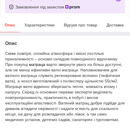
Замовлення під захистом
Опис
Характеристики
Відгуки про товар
Доставка
Опис
Свіже повітря, спокійна атмосфера і якісні постільні
приналежності – основні складові повноцінного відпочинку.
При покупці
матраца
варто звернути увагу на більш доступні,
але не менш ефективні ватні матраци. Наповнювачем для
ватного матраца служить регенероване волокно (тюфячная
вата), а чохол виготовлений з поліестеру щільністю 55г/м2.
Матраци ватні відмінно зберігають тепло, знімають втому і
напругу. Серед їх основних переваг експерти виділяють
повітропроникність, практичність в побуті і високі
експлуатаційні властивості. Ватяний матрац добре підійде для
диванів згладити нерівності і надати м'якість для спального
місця, на дачу для розкладачок або ліжок, а так само
медичних установ, дитячих садків, санаторіях і гуртожитках.