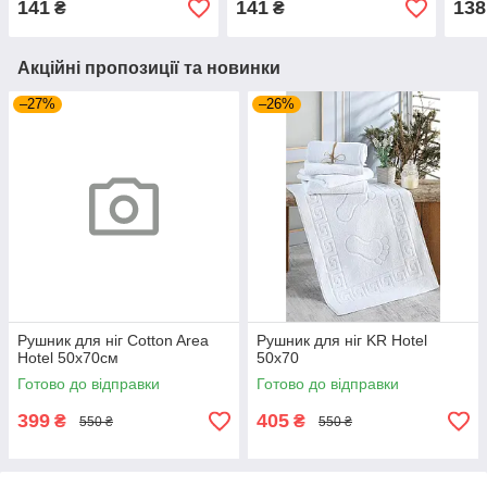
141
141
138
₴
₴
Акційні пропозиції та новинки
–27%
–26%
Рушник для ніг Cotton Area
Рушник для ніг KR Hotel
Hotel 50х70см
50х70
Готово до відправки
Готово до відправки
399
405
₴
₴
550 ₴
550 ₴