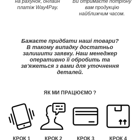
на рахунок, онлайн
Ви отримаєте потрібну
платіж Way4Pay.
вам продукцію
найближчим часом.
Бажаєте придбати наші товари?
В такому випадку достатньо
залишити заявку. Наш менеджер
оперативно її обробить та
зв'яжеться з вами для уточнення
деталей.
ЯК МИ ПРАЦЮЄМО
?
КРОК 1
КРОК
2
КРОК
3
КРОК
4