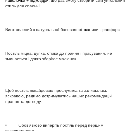
наволочки
+
підковдри
, що дає змогу створити свій унікальний
стиль для спальні.
Виготовлений з натуральної бавовняної
тканини
- ранфорс.
Постіль міцна, цупка, стійка до прання і прасування, не
зминається і довго зберігає малюнок.
Щоб постіль якнайдовше прослужила та залишалась
яскравою, радимо дотримуватись наших рекомендацій
прання та догляду:
• Обов’язково виперіть постіль перед першим
використанням.