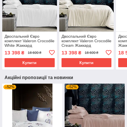
Двоспальний Євро
Двоспальний Євро
Двос
комплект Valeron Crocodile
комплект Valeron Crocodile
комп
White Жаккард
Cream Жаккард
Жак
13 398
13 398
18 
₴
₴
18 600 ₴
18 600 ₴
Купити
Купити
Акційні пропозиції та новинки
–52%
–52%