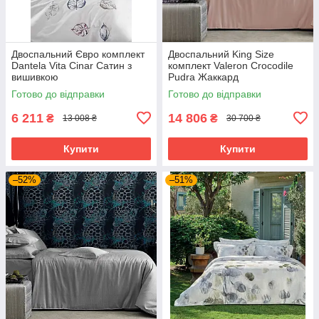
Двоспальний Євро комплект
Двоспальний King Size
Dantela Vita Cinar Сатин з
комплект Valeron Crocodile
вишивкою
Pudra Жаккард
Готово до відправки
Готово до відправки
6 211
14 806
₴
₴
13 008 ₴
30 700 ₴
Купити
Купити
–52%
–51%