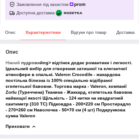
Замовлення під захистом
Доступна доставка
Опис
Характеристики
Відгуки про товар
Доставка
Опис
Ніжний
пудрови
йng>
відтінок
додає романтики і легкості.
Ідеальний вибір для створення затишної та елегантної
атмосфери в спальні.
Valeron Crocodile
- жакардова
постільна білизна із 100% спеціально відібраної
єгипетської бавовни. Торгова марка - Valeron, компанії
Zorlu (Туреччина) Тканина - Жаккард, єгипетська бавовна
найвищої якості Щільність - 124 нитки на квадратний
сантиметр (310 TC) Підковдра - 200×220 см Простирадло
- 270×260 см Наволочка - 50×70 см (4 шт) Подарункова
сумка Valeron
Приховати