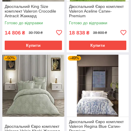
Двоспальний King Size
Двоспальний Євро комплект
комплект Valeron Crocodile
Valeron Aceline Сатин-
Antracit Жаккард
Premium
Готово до відправки
Готово до відправки
14 806
18 838
₴
₴
30 700 ₴
38 800 ₴
Купити
Купити
–50%
–49%
Двоспальний Євро комплект
Двоспальний Євро комплект
Valeron Regina Blue Сатин-
Valeron Valois Khaki Жаккард
Premium