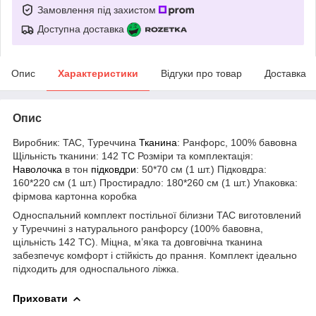
Замовлення під захистом
Доступна доставка
Опис
Характеристики
Відгуки про товар
Доставка
Опис
Виробник: TAC, Туреччина
Тканина
: Ранфорс, 100% бавовна
Щільність тканини: 142 TC Розміри та комплектація:
Наволочка
в тон
підковдри
: 50*70 см (1 шт.) Підковдра:
160*220 см (1 шт.) Простирадло: 180*260 см (1 шт.) Упаковка:
фірмова картонна коробка
Односпальний комплект постільної білизни TAC виготовлений
у Туреччині з натурального ранфорсу (100% бавовна,
щільність 142 TC). Міцна, м’яка та довговічна тканина
забезпечує комфорт і стійкість до прання. Комплект ідеально
підходить для односпального ліжка.
Приховати