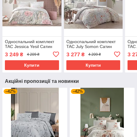
Односпальний комплект
Односпальний комплект
Одно
TAC Jessica Yesil Сатин
TAC July Somon Сатин
TAC 
3 249
3 277
3 2
₴
₴
4 209 ₴
4 209 ₴
Купити
Купити
Акційні пропозиції та новинки
–42%
–42%