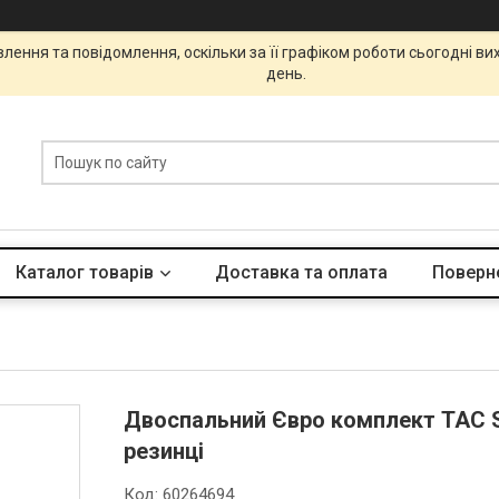
ення та повідомлення, оскільки за її графіком роботи сьогодні в
день.
Каталог товарів
Доставка та оплата
Поверне
Двоспальний Євро комплект TAC S
резинці
Код:
60264694