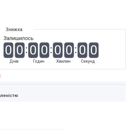
Залишилось
0
0
0
0
0
0
0
0
Днів
Годин
Хвилин
Секунд
я
вленістю