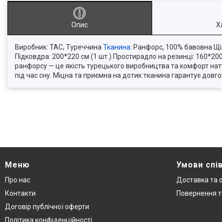
Опис
Х
Виробник: TAC, Туреччина
Тканина
: Ранфорс, 100% бавовна Щі
Підковдра: 200*220 см (1 шт.) Простирадло на резинці: 160*200
ранфорсу — це якість турецького виробництва та комфорт нат
під час сну. Міцна та приємна на дотик тканина гарантує довгов
Меню
Умови спі
Про нас
Доставка та 
Контакти
Повернення т
Договір публічної оферти
Політика конфіденційності