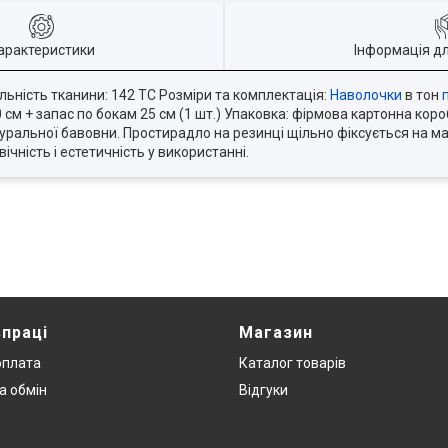
арактеристики
Інформація д
льність тканини: 142 TC Розміри та комплектація:
Наволочки
в тон
 см + запас по бокам 25 см (1 шт.) Упаковка: фірмова картонна коро
уральної бавовни. Простирадло на резинці щільно фіксується на ма
ічність і естетичність у використанні.
впраці
Магазин
оплата
Каталог товарів
а обмін
Відгуки