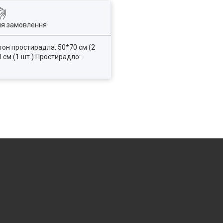
ля замовлення
тон простирадла: 50*70 см (2
0 см (1 шт.) Простирадло: