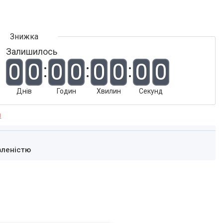
Залишилось
0
0
0
0
0
0
0
0
Днів
Годин
Хвилин
Секунд
я
вленістю