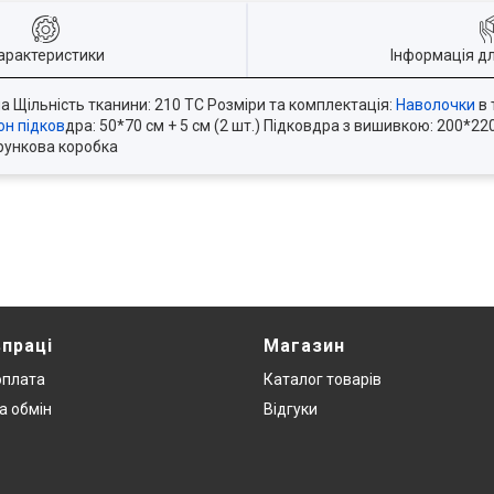
арактеристики
Інформація д
на Щільність тканини: 210 ТС Розміри та комплектація:
Наволочки
в 
он підков
дра: 50*70 см + 5 см (2 шт.) Підковдра з вишивкою: 200*22
арункова коробка
впраці
Магазин
оплата
Каталог товарів
а обмін
Відгуки