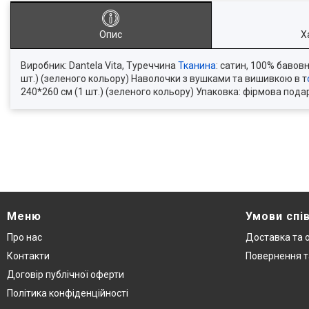
Опис
Х
Виробник: Dantela Vita, Туреччина
Тканина
: сатин, 100% бавов
шт.) (зеленого кольору) Наволочки з вушками та вишивкою в т
240*260 см (1 шт.) (зеленого кольору) Упаковка: фірмова под
Меню
Умови спі
Про нас
Доставка та 
Контакти
Повернення т
Договір публічної оферти
Політика конфіденційності