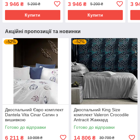
3 946
3 946
3 9
₴
₴
5 200 ₴
5 200 ₴
Купити
Купити
Акційні пропозиції та новинки
–52%
–52%
Двоспальний Євро комплект
Двоспальний King Size
Dantela Vita Cinar Сатин з
комплект Valeron Crocodile
вишивкою
Antracit Жаккард
Готово до відправки
Готово до відправки
6 211
14 806
₴
₴
13 008 ₴
30 700 ₴