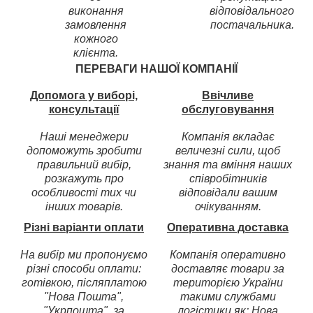
виконання
відповідального
замовлення
постачальника.
кожного
клієнта.
ПЕРЕВАГИ НАШОЇ КОМПАНІЇ
Допомога у виборі,
Ввічливе
консультації
обслуговування
Наші менеджери
Компанія вкладає
допоможуть зробити
величезні сили, щоб
правильний вибір,
знання та вміння наших
розкажуть про
співробітників
особливості тих чи
відповідали вашим
інших товарів.
очікуванням.
Різні варіанти оплати
Оперативна доставка
На вибір ми пропонуємо
Компанія оперативно
різні способи оплати:
доставляє товари за
готівкою, післяплатою
територією України
"Нова Пошта",
такими службами
"Укрпошта", за
логістики як: Нова