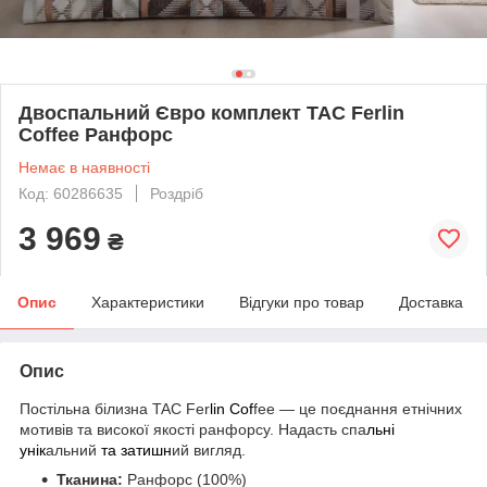
Двоспальний Євро комплект TAC Ferlin
Coffee Ранфорс
Немає в наявності
Код: 60286635
Роздріб
3 969
₴
Опис
Характеристики
Відгуки про товар
Доставка
Опис
Постільна білизна TAC Fer
lin Cof
fee — це поєднання етнічних
мотивів та високої якості ранфорсу. Надасть спа
льні
унік
альний
та затишн
ий вигляд.
Тканина:
Ранфорс (100%)