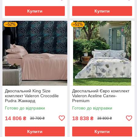
Купити
Купити
–52%
–51%
Двоспальний King Size
Двоспальний Євро комплект
комплект Valeron Crocodile
Valeron Aceline Сатин-
Pudra Жаккард
Premium
Готово до відправки
Готово до відправки
14 806
18 838
₴
₴
30 700 ₴
38 800 ₴
Купити
Купити