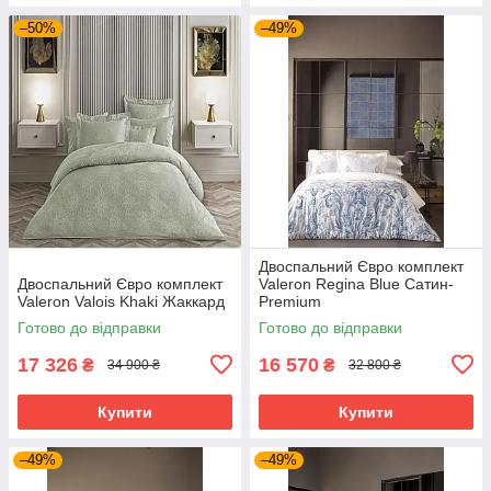
–50%
–49%
Двоспальний Євро комплект
Двоспальний Євро комплект
Valeron Regina Blue Сатин-
Valeron Valois Khaki Жаккард
Premium
Готово до відправки
Готово до відправки
17 326
16 570
₴
₴
34 900 ₴
32 800 ₴
Купити
Купити
–49%
–49%