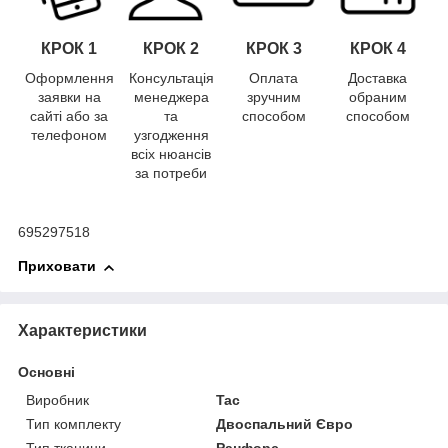
КРОК 1
КРОК
2
КРОК
3
КРОК
4
Оформлення
Консультація
Оплата
Доставка
заявки на
менеджера
зручним
обраним
сайті або за
та
способом
способом
телефоном
узгодження
всіх нюансів
за потреби
695297518
Приховати
Характеристики
Основні
Виробник
Tac
Тип комплекту
Двоспальний Євро