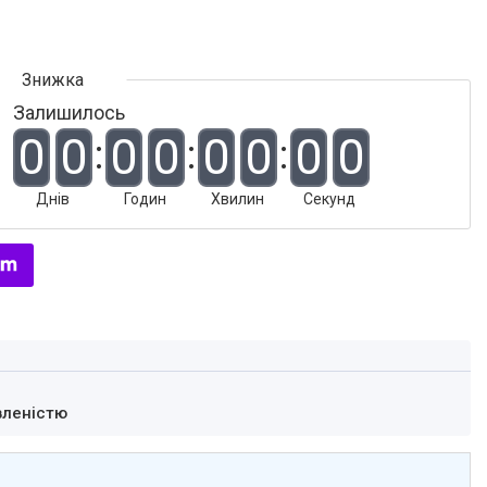
Залишилось
0
0
0
0
0
0
0
0
Днів
Годин
Хвилин
Секунд
вленістю