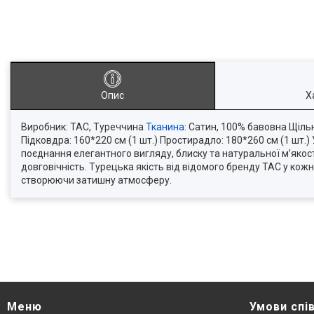
Опис
Х
Виробник: TAC, Туреччина
Тканина
: Сатин, 100% бавовна Щіль
Підковдра: 160*220 см (1 шт.) Простирадло: 180*260 см (1 шт
поєднання елегантного вигляду, блиску та натуральної м’якост
довговічність. Турецька якість від відомого бренду TAC у кож
створюючи затишну атмосферу.
Меню
Умови спі