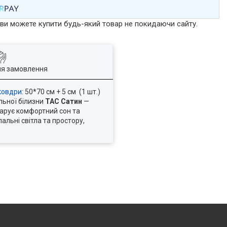
р ви можете купити будь-який товар не покидаючи сайту.
ля замовлення
ковдри
: 50*70 см + 5 см (1 шт.)
льної білизни
TAC Сатин
—
дарує комфортний сон та
альні світла та простору,