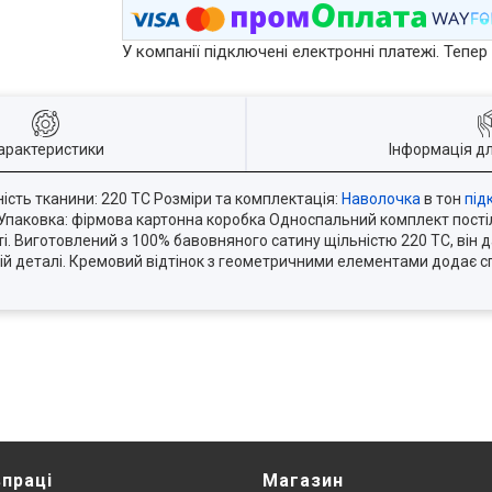
У компанії підключені електронні платежі. Тепе
арактеристики
Інформація д
ність тканини: 220 TC Розміри та комплектація:
Наволочка
в тон
під
.) Упаковка: фірмова картонна коробка Односпальний комплект пості
і. Виготовлений з 100% бавовняного сатину щільністю 220 TC, він 
ній деталі. Кремовий відтінок з геометричними елементами додає сп
впраці
Магазин