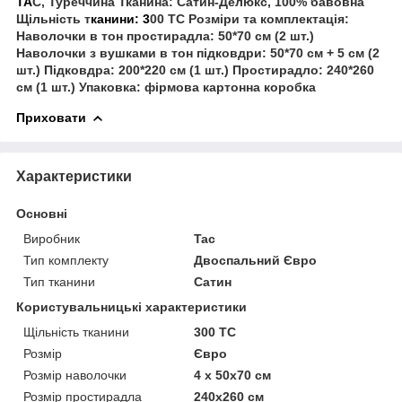
TA
C, Туреччина Тканина: Сатин-Делюкс, 100% бавовна
Щільність т
канини: 3
00 TC Розміри та комплектація:
Наволочки в тон простирадла: 50*70 см (2 шт.)
Наволочки з вушками в тон підковдри: 50*70 см + 5 см (2
шт.) Підковдра: 200*220 см (1 шт.) Простирадло: 240*260
см (1 шт.) Упаковка: фірмова картонна коробка
Приховати
Характеристики
Основні
Виробник
Tac
Тип комплекту
Двоспальний Євро
Тип тканини
Сатин
Користувальницькі характеристики
Щільність тканини
300 TC
Розмір
Євро
Розмір наволочки
4 x 50х70 см
Розмір простирадла
240х260 см