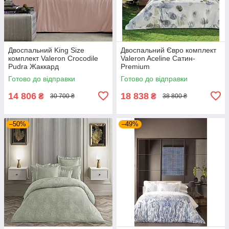
Двоспальний King Size
Двоспальний Євро комплект
комплект Valeron Crocodile
Valeron Aceline Сатин-
Pudra Жаккард
Premium
Готово до відправки
Готово до відправки
14 806
18 838
₴
₴
30 700 ₴
38 800 ₴
–50%
–49%