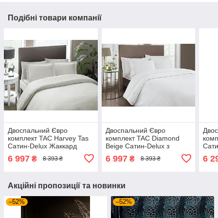
Подібні товари компанії
Двоспальний Євро
Двоспальний Євро
Двос
комплект TAC Harvey Tas
комплект TAC Diamond
комп
Сатин-Delux Жаккард
Beige Сатин-Delux з
Сати
вишивкою
6 997
6 997
6 2
₴
₴
8 393 ₴
8 393 ₴
Акційні пропозиції та новинки
–52%
–52%