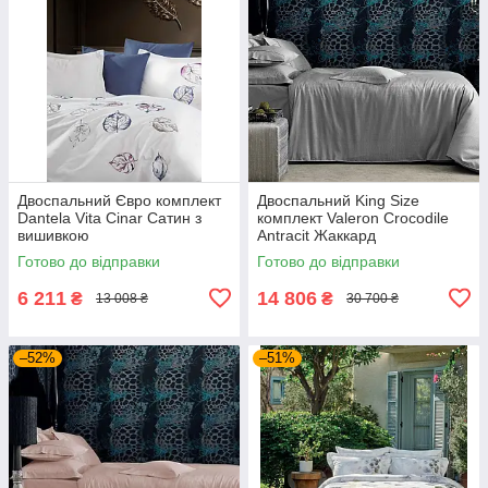
Двоспальний Євро комплект
Двоспальний King Size
Dantela Vita Cinar Сатин з
комплект Valeron Crocodile
вишивкою
Antracit Жаккард
Готово до відправки
Готово до відправки
6 211
14 806
₴
₴
13 008 ₴
30 700 ₴
–52%
–51%