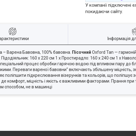
У компанії підключені е
покидаючи сайту.
арактеристики
Інформація д
на – Варена Бавовна, 100% бавовна.
Пісочний
Oxford Tan — гармоні
ідодіяльник: 160 х 220 см 1 х Простирадло: 160 х 240 см 1 х Наволо
пеціальний процес обробки гарячою водою під впливом пару до бли
чкими. Переваги вареної бавовни" включають збільшену міцність, 
є поліпшити підкреслювання візерунків та кольорів, що поліпшує зов
де комфорт, міцність і якість є важливими факторами. Прання при т
им способом, не в машинці