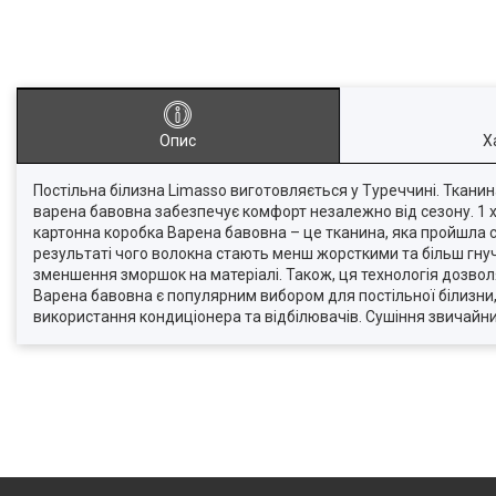
Опис
Х
Постільна білизна Limasso виготовляється у Туреччині. Ткани
варена бавовна забезпечує комфорт незалежно від сезону. 1 х П
картонна коробка Варена бавовна – це тканина, яка пройшла с
результаті чого волокна стають менш жорсткими та більш гну
зменшення зморшок на матеріалі. Також, ця технологія дозволя
Варена бавовна є популярним вибором для постільної білизни, 
використання кондиціонера та відбілювачів. Сушіння звичайн