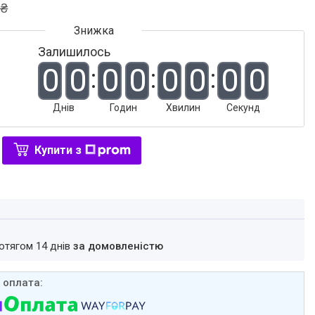
 ₴
Залишилось
0
0
0
0
0
0
0
0
Днів
Годин
Хвилин
Секунд
Купити з
ротягом 14 днів
за домовленістю