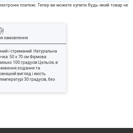
лектронні платежі. Тепер ви можете купити будь-який товар не
ля замовлення
йний і стриманий. Натуральна
чка: 50 х 70 см Фірмова
зько 100 градусів Цельсія, в
зниження зсідання та
нішній вигляд і якість.
емпературі 30 градусів, без