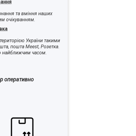
вання
знання та вміння наших
им очікуванням.
вка
територією України такими
шта, пошта Meest, Розетка.
ю найближчим часом.
ер оперативно