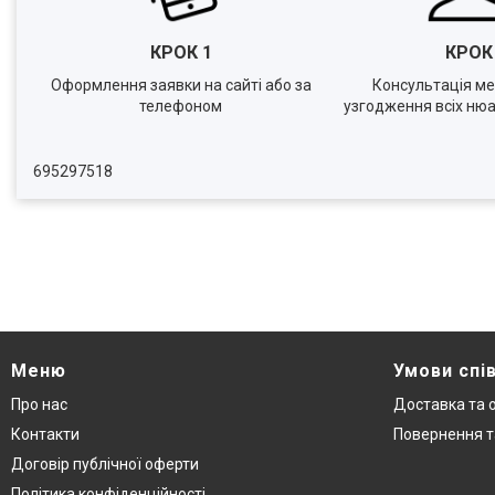
КРОК 1
КРО
Оформлення заявки на сайті або за
Консультація м
телефоном
узгодження всіх нюа
695297518
Меню
Умови спі
Про нас
Доставка та 
Контакти
Повернення т
Договір публічної оферти
Політика конфіденційності