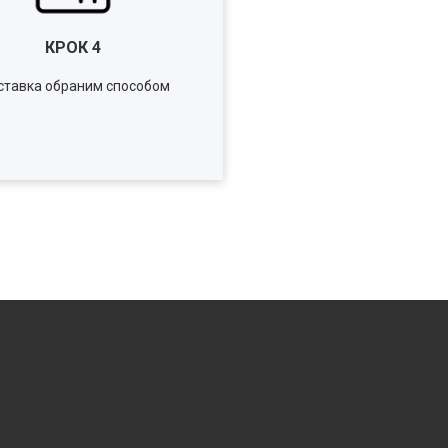
КРОК
4
тавка обраним способом