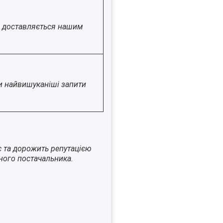
що доставляється нашим
и найвишуканіші запити
є та дорожить репутацією
ного постачальника.