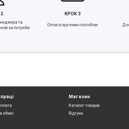
К
2
КРОК
3
енеджера та
Оплата зручним способом
Дос
нсів за потреби
впраці
Магазин
оплата
Каталог товарів
а обмін
Відгуки