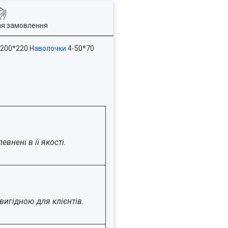
ля замовлення
200*220 Н
аволочки
4-50*70
внені в її якості.
вигідною для клієнтів.