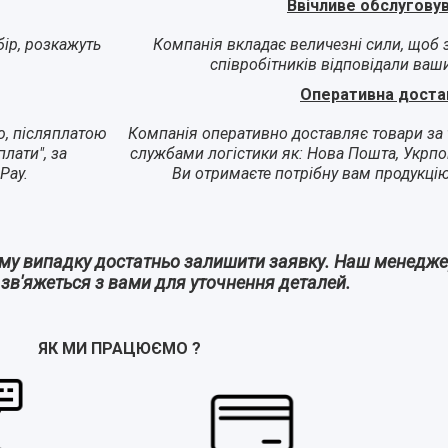
Ввічливе обслугову
ір, розкажуть
Компанія вкладає величезні сили, щоб 
співробітників відповідали ваш
Оперативна доста
ю, післяплатою
Компанія оперативно доставляє товари за 
лати", за
службами логістики як: Нова Пошта, Укрпо
Pay.
Ви отримаєте потрібну вам продукці
ому випадку достатньо залишити заявку. Наш менедж
а зв'яжеться з вами для уточнення деталей.
ЯК МИ ПРАЦЮЄМО
?