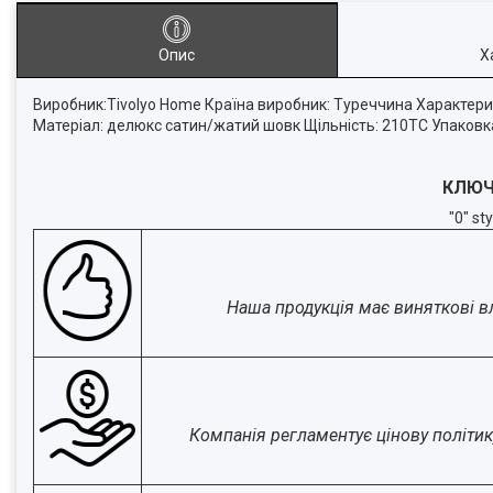
Опис
Х
Виробник:Tivolyo Home Країна виробник: Туреччина Характери
Матеріал: делюкс сатин/жатий шовк Щільність: 210ТС Упаковк
КЛЮЧ
"0" st
Наша продукція має виняткові вла
Компанія регламентує цінову політик