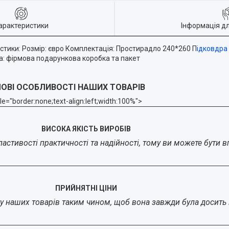
арактеристики
Інформація д
стики: Розмір: євро Комплектація: Простирадло 240*260 П
ідковдра
а: фірмова подарункова коробка та пакет
ОВІ ОСОБЛИВОСТІ НАШИХ ТОВАРІВ
yle="border:none;text-align:left;width:100%">
ВИСОКА ЯКІСТЬ ВИРОБІВ
стивості практичності та надійності, тому ви можете бути впе
ПРИЙНЯТНІ ЦІНИ
у наших товарів таким чином, щоб вона завжди була досить 