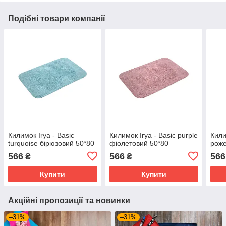
Подібні товари компанії
Килимок Irya - Basic
Килимок Irya - Basic purple
Кили
turquoise бірюзовий 50*80
фіолетовий 50*80
роже
566
566
566
₴
₴
Купити
Купити
Акційні пропозиції та новинки
–31%
–31%