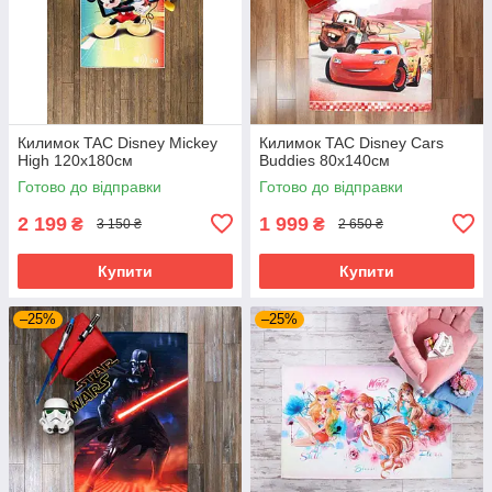
Килимок TAC Disney Mickey
Килимок TAC Disney Cars
High 120х180см
Buddies 80х140см
Готово до відправки
Готово до відправки
2 199
1 999
₴
₴
3 150 ₴
2 650 ₴
Купити
Купити
–25%
–25%