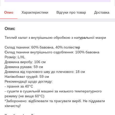
Опис
Характеристики
Відгуки про товар
Доставка
Опис
Теплий халат з внутрішньою обробкою з на
турал
ьної махри
Склад тканини: 60% бавовна, 40% поліест
ер
С
клад тканини внутрішнього оздоблення: 100% бавовна
Розмір: L/XL
Довжина виробу: 106 см
Довжина рукава: 59 см
Довжина від горлового шву до плечового: 18 см
Напівобхват грудей: 59 см
Рекомендації щодо догляду:
- прання за 40°C
- сушити в сушильній машині за низького температурного
режиму (не вище 60°C)
*Заборонено: відбілювати та прасувати виріб. Не піддавати
хімчистці!