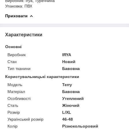
Виробник: Irya, Туреччина
Упаковка: ПВХ
Приховати
Характеристики
Основні
Виробник
IRYA
Стан
Новий
Тип тканини
Бавовна
Користувальницькі характеристики
Мoдель
Terry
Матеріал
Бавовна
Особливості
Утеплений
Стать
Жіночий
Розмір
L/XL
Український розмір
46-48
Колір
Різнокольоровий