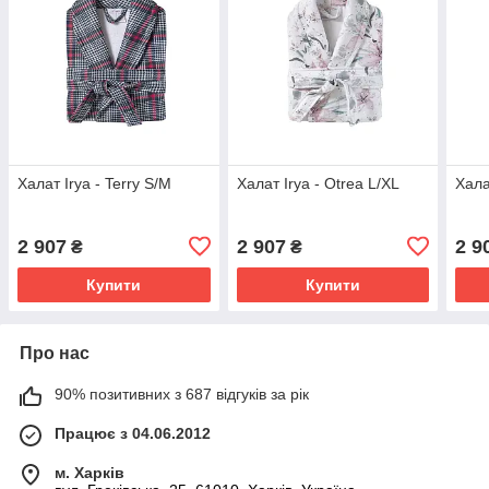
Халат Irya - Terry S/M
Халат Irya - Otrea L/XL
Хала
2 907
2 907
2 9
₴
₴
Купити
Купити
Про нас
90% позитивних з 687 відгуків за рік
Працює з 04.06.2012
м. Харків