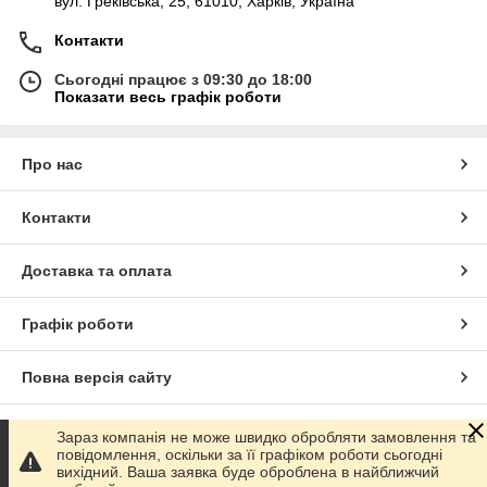
вул. Греківська, 25, 61010, Харків, Україна
Контакти
Сьогодні працює з 09:30 до 18:00
Показати весь графік роботи
Про нас
Контакти
Доставка та оплата
Графік роботи
Повна версія сайту
Сайт створено на маркетплейсі
Prom.ua
Зараз компанія не може швидко обробляти замовлення та
повідомлення, оскільки за її графіком роботи сьогодні
вихідний. Ваша заявка буде оброблена в найближчий
Політика конфіденційності