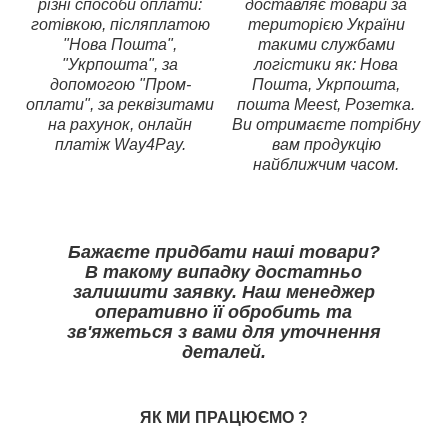
різні способи оплати:
доставляє товари за
готівкою, післяплатою
територією України
"Нова Пошта",
такими службами
"Укрпошта", за
логістики як: Нова
допомогою "Пром-
Пошта, Укрпошта,
оплати", за реквізитами
пошта Meest, Розетка.
на рахунок, онлайн
Ви отримаєте потрібну
платіж Way4Pay.
вам продукцію
найближчим часом.
Бажаєте придбати наші товари?
В такому випадку достатньо
залишити заявку. Наш менеджер
оперативно її обробить та
зв'яжеться з вами для уточнення
деталей.
ЯК МИ ПРАЦЮЄМО
?