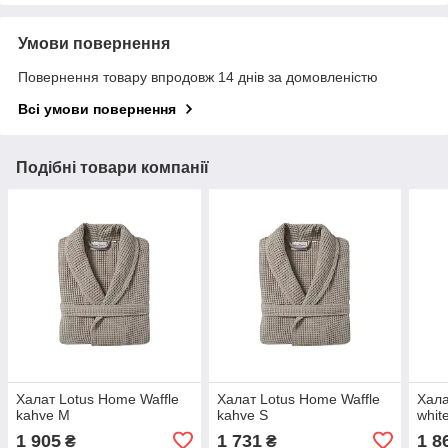
Умови повернення
Повернення товару впродовж 14 днів за домовленістю
Всі умови повернення
Подібні товари компанії
Халат Lotus Home Waffle
Халат Lotus Home Waffle
Хала
kahve M
kahve S
whit
1 905
1 731
1 8
₴
₴