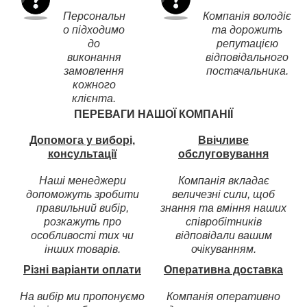
Персональн
Компанія володіє
о підходимо
та дорожить
до
репутацією
виконання
відповідального
замовлення
постачальника.
кожного
клієнта.
ПЕРЕВАГИ НАШОЇ КОМПАНІЇ
Допомога у виборі,
Ввічливе
консультації
обслуговування
Наші менеджери
Компанія вкладає
допоможуть зробити
величезні сили, щоб
правильний вибір,
знання та вміння наших
розкажуть про
співробітників
особливості тих чи
відповідали вашим
інших товарів.
очікуванням.
Різні варіанти оплати
Оперативна доставка
На вибір ми пропонуємо
Компанія оперативно