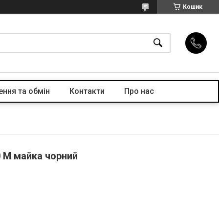
Кошик
ння та обмін
Контакти
Про нас
0 M майка чорний