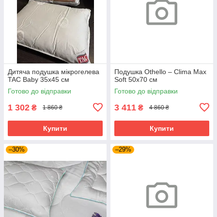
Дитяча подушка мікрогелева
Подушка Othello – Clima Max
TAC Baby 35х45 см
Soft 50х70 см
Готово до відправки
Готово до відправки
1 302
3 411
₴
₴
1 860 ₴
4 860 ₴
Купити
Купити
–30%
–29%