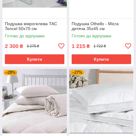
Подушка мікрогелева TAC
Подушка Othello - Micra
Tencel 50х70 см
дитяча 35х45 см
Готово до відправки
Готово до відправки
2 300
1 215
₴
₴
3 275 ₴
1 722 ₴
Купити
Купити
–28%
–27%