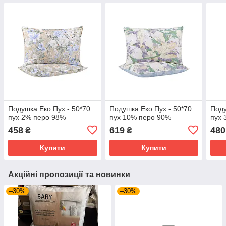
Подушка Еко Пух - 50*70
Подушка Еко Пух - 50*70
Поду
пух 2% перо 98%
пух 10% перо 90%
пух 
458
619
480
₴
₴
Купити
Купити
Акційні пропозиції та новинки
–30%
–30%