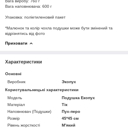
Вага виробу: 760 г
Вага наповнювача: 600 г
Упаковка: поліетиленовий пакет
*Малюнок та колір чохла подушки може бути змінений та
відрізнятись від фото
Приховати
Характеристики
Основні
Виробник
Экопух
Користувальницькі характеристики
Мoдель
Подушка Екопух
Матеріал
Тік
Наповнювач (Подушки)
Пух-перо
Розмір
45*45 см
Рівень жорсткості
М'який