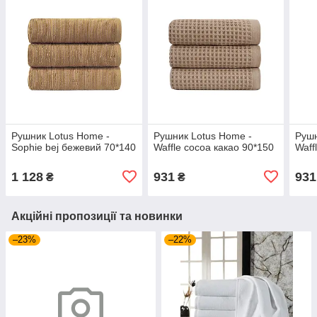
Рушник Lotus Home -
Рушник Lotus Home -
Рушн
Sophie bej бежевий 70*140
Waffle cocoa какао 90*150
Waff
1 128
931
931
₴
₴
Акційні пропозиції та новинки
–23%
–22%