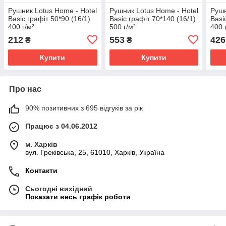
Рушник Lotus Home - Hotel
Рушник Lotus Home - Hotel
Рушн
Basic графіт 50*90 (16/1)
Basic графіт 70*140 (16/1)
Basi
400 г/м²
500 г/м²
400 
212
553
426
₴
₴
Купити
Купити
Про нас
90% позитивних з 695 відгуків за рік
Працює з 04.06.2012
м. Харків
вул. Греківська, 25, 61010, Харків, Україна
Контакти
Сьогодні вихідний
Показати весь графік роботи