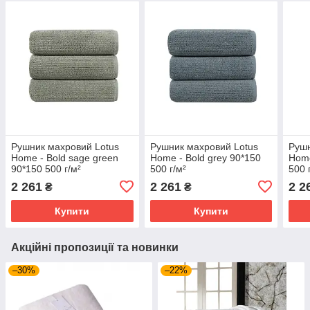
Рушник махровий Lotus
Рушник махровий Lotus
Рушн
Home - Bold sage green
Home - Bold grey 90*150
Home
90*150 500 г/м²
500 г/м²
500 
2 261
2 261
2 2
₴
₴
Купити
Купити
Акційні пропозиції та новинки
–30%
–22%