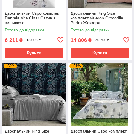
Двоспальний Євро комплект
Двоспальний King Size
Dantela Vita Cinar Сатин з
комплект Valeron Crocodile
вишивкою
Pudra Жаккард
Готово до відправки
Готово до відправки
6 211
14 806
₴
₴
13 008 ₴
30 700 ₴
Купити
Купити
–52%
–51%
Двоспальний King Size
Двоспальний Євро комплект