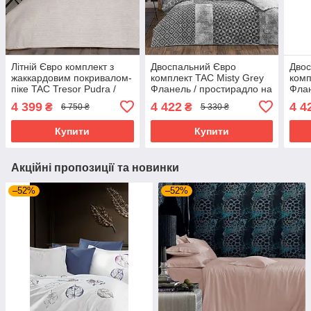
Літній Євро комплект з
Двоспальний Євро
Двос
жаккардовим покривалом-
комплект TAC Misty Grey
комп
піке TAC Tresor Pudra /
Фланель / простирадло на
Флан
простирадло на резинці
резинці
рези
4 399
4 422
4 4
₴
₴
6 750 ₴
5 330 ₴
Купити
Купити
Акційні пропозиції та новинки
–52%
–52%