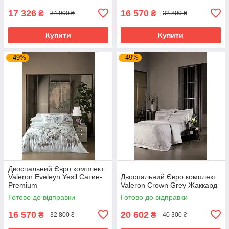
17 326
16 570
₴
₴
34 900 ₴
32 800 ₴
Купити
Купити
–49%
–49%
Двоспальний Євро комплект
Valeron Eveleyn Yesil Сатин-
Двоспальний Євро комплект
Premium
Valeron Crown Grey Жаккард
Готово до відправки
Готово до відправки
16 570
20 602
₴
₴
32 800 ₴
40 300 ₴