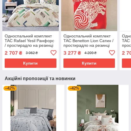
Односпальний комплект
Односпальний комплект
Одно
TAC Rafael Yesil Ранфорс
TAC Benetton Lion Сатин /
TAC 
/ простирадло на резинці
простирадло на резинці
прос
2 707
3 277
2 7
₴
₴
3 062 ₴
4 209 ₴
Купити
Купити
Акційні пропозиції та новинки
–42%
–42%