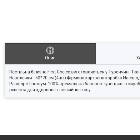
Опис
Х
Постільна білизна First Choice виготовляється у Туреччині. Т
Наволочки - 50*70 см (4шт) Фірмова картонна коробка Насоло
Ранфорс Преміум. 100% преміальна бавовна турецького виробн
рішення для здорового і спокійного сну.