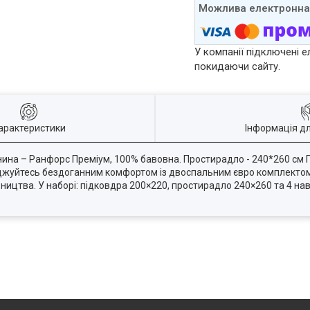
У компанії підключені е
покидаючи сайту.
арактеристики
Інформація д
канина – Ранфорс Преміум, 100% бавовна. Простирадло - 240*260 см 
джуйтесь бездоганним комфортом із двоспальним євро комплектом по
ицтва. У наборі: підковдра 200×220, простирадло 240×260 та 4 нав