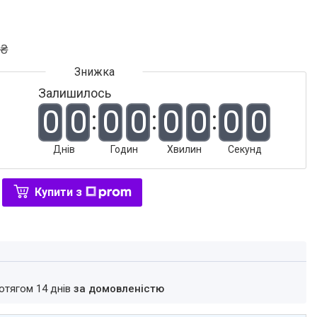
 ₴
Залишилось
0
0
0
0
0
0
0
0
Днів
Годин
Хвилин
Секунд
Купити з
ротягом 14 днів
за домовленістю