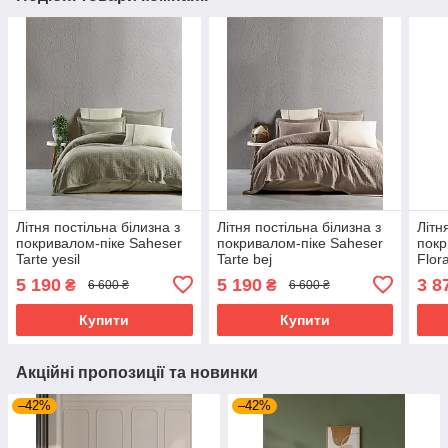
Літня постільна білизна з
Літня постільна білизна з
Літн
покривалом-піке Saheser
покривалом-піке Saheser
покр
Tarte yesil
Tarte bej
Flor
5 190
5 190
3 8
₴
₴
6 600 ₴
6 600 ₴
Купити
Купити
Акційні пропозиції та новинки
–42%
–42%