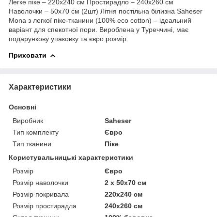
Легке піке – 220х240 см Простирадло – 240х260 см
Наволочки – 50х70 см (2шт) Літня постільна білизна Saheser
Mona з легкої піке-тканини (100% eco cotton) – ідеальний
варіант для спекотної пори. Вироблена у Туреччині, має
подарункову упаковку та євро розмір.
Приховати
Характеристики
Основні
Виробник
Saheser
Тип комплекту
Євро
Тип тканини
Піке
Користувальницькі характеристики
Розмір
Євро
Розмір наволочки
2 x 50х70 см
Розмір покривала
220х240 см
Розмір простирадла
240х260 см