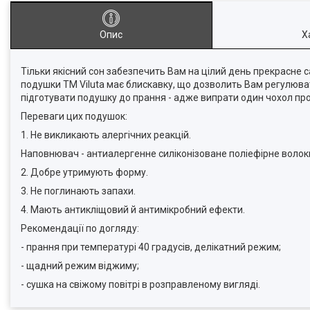
Опис
Х
Тільки якісний сон забезпечить Вам на цілий день прекрасне 
подушки ТМ Viluta має блискавку, що дозволить Вам регулюва
підготувати подушку до прання - адже випрати один чохол про
Переваги цих подушок:
1. Не викликають алергічних реакцій.
Наповнювач - антиалергенне силіконізоване поліефірне волок
2. Добре утримують форму.
3. Не поглинають запахи.
4. Мають антикліщовий й антимікробний ефекти.
Рекомендації по догляду:
- прання при температурі 40 градусів, делікатний режим;
- щадний режим віджиму;
- сушка на свіжому повітрі в розправленому вигляді.