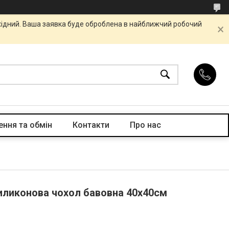
ихідний. Ваша заявка буде оброблена в найближчий робочий
ння та обмін
Контакти
Про нас
силиконова чохол бавовна 40х40см