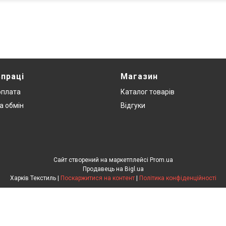
впраці
Магазин
оплата
Каталог товарів
а обмін
Відгуки
Сайт створений на маркетплейсі
Prom.ua
Продавець на Bigl.ua
Харків Текстиль |
Поскаржитися на контент
|
Політика конфіденційності