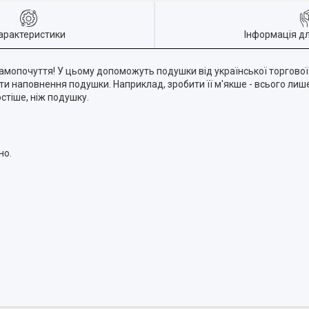
арактеристики
Інформація д
самопочуття! У цьому допоможуть подушки від української торгової
ти наповнення подушки. Наприклад, зробити її м'якше - всього ли
стіше, ніж подушку.
но.