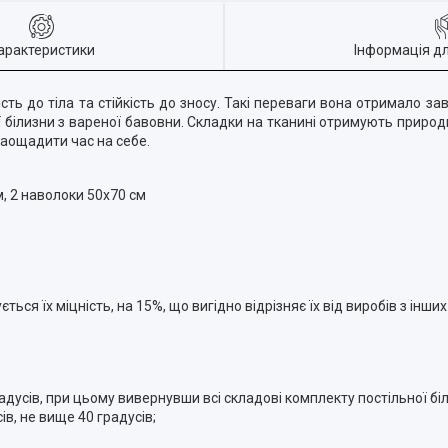
арактеристики
Інформація д
ість до тіла та стійкість до зносу. Такі переваги вона отримало 
ої білизни з вареної бавовни. Складки на тканині отримують природ
заощадити час на себе.
, 2 наволоки 50х70 см
ься їх міцність, на 15%, що вигідно відрізняє їх від виробів з інших
усів, при цьому вивернувши всі складові комплекту постільної біл
в, не вище 40 градусів;