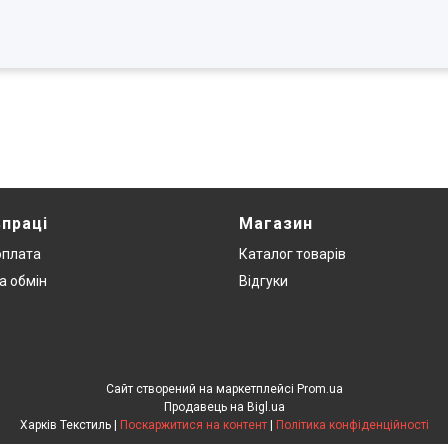
впраці
Магазин
оплата
Каталог товарів
а обмін
Відгуки
Сайт створений на маркетплейсі
Prom.ua
Продавець на Bigl.ua
Харків Текстиль |
Поскаржитися на контент
|
Політика конфіденційності