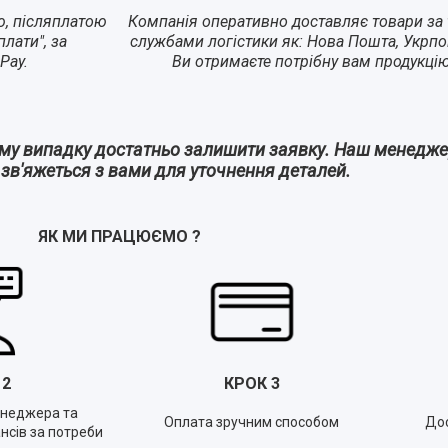
ю, післяплатою
Компанія оперативно доставляє товари за 
лати", за
службами логістики як: Нова Пошта, Укрпо
Pay.
Ви отримаєте потрібну вам продукці
ому випадку достатньо залишити заявку. Наш менедж
а зв'яжеться з вами для уточнення деталей.
ЯК МИ ПРАЦЮЄМО
?
К
2
КРОК
3
енеджера та
Оплата зручним способом
Дос
нсів за потреби