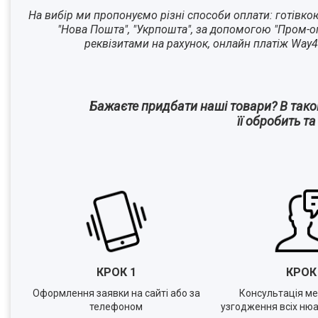
На вибір ми пропонуємо різні способи оплати: готівко
"Нова Пошта", "Укрпошта", за допомогою "Пром-оп
реквізитами на рахунок, онлайн платіж Way4
Бажаєте придбати наші товари? В так
її обробить т
КРОК 1
КРО
Оформлення заявки на сайті або за
Консультація м
телефоном
узгодження всіх нюа