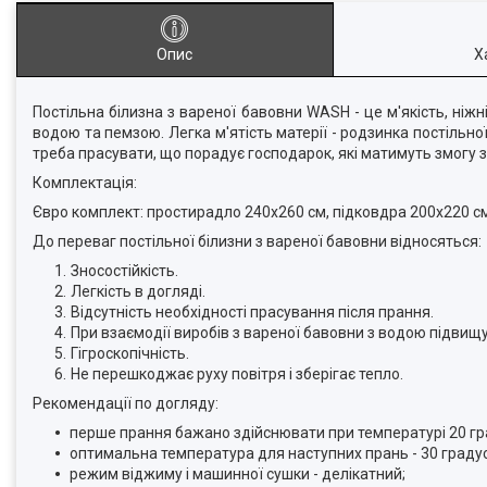
Опис
Х
Постільна білизна з вареної бавовни WASH - це м'якість, ніжн
водою та пемзою. Легка м'ятість матерії - родзинка постільн
треба прасувати, що порадує господарок, які матимуть змогу 
Комплектація:
Євро комплект: простирадло 240х260 см, підковдра 200х220 см
До переваг постільної білизни з вареної бавовни відносяться:
Зносостійкість.
Легкість в догляді.
Відсутність необхідності прасування після прання.
При взаємодії виробів з вареної бавовни з водою підвищуєт
Гігроскопічність.
Не перешкоджає руху повітря і зберігає тепло.
Рекомендації по догляду:
перше прання бажано здійснювати при температурі 20 град
оптимальна температура для наступних прань - 30 градусі
режим віджиму і машинної сушки - делікатний;