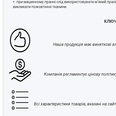
при машинному пранні слід використовувати м'який прал
викликати пожовтіння тканини.
КЛЮЧ
Наша продукція має виняткові вла
Компанія регламентує цінову політик
Всі характеристики товарів, вказані на са