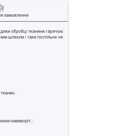
ля замовлення
завдяки обробці тканини гарячою
ним шляхом і таке постільне не
 тканин.
изни навиворіт ;