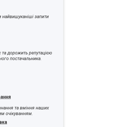
и найвишуканіші запити
є та дорожить репутацією
ного постачальника.
вання
знання та вміння наших
им очікуванням.
вка