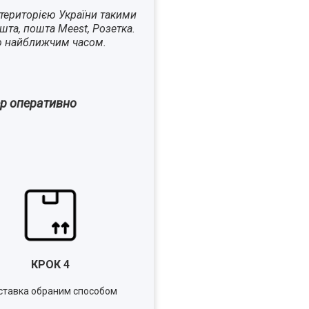
територією України такими
шта, пошта Meest, Розетка.
ю найближчим часом.
ер оперативно
КРОК
4
тавка обраним способом