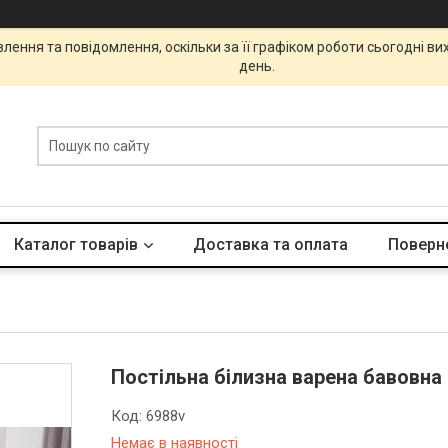
ення та повідомлення, оскільки за її графіком роботи сьогодні в
день.
Каталог товарів
Доставка та оплата
Поверне
Постільна білизна варена бавовна
Код:
6988v
Немає в наявності