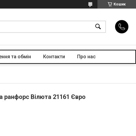
Кошик
ння та обмін
Контакти
Про нас
на ранфорс Вілюта 21161 Євро