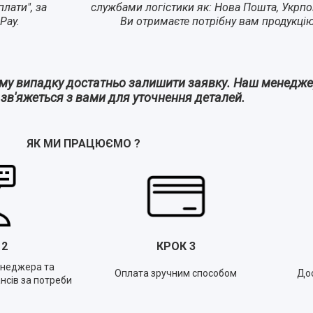
лати", за
службами логістики як: Нова Пошта, Укрпо
Pay.
Ви отримаєте потрібну вам продукці
ому випадку достатньо залишити заявку. Наш менедж
а зв'яжеться з вами для уточнення деталей.
ЯК МИ ПРАЦЮЄМО
?
К
2
КРОК
3
енеджера та
Оплата зручним способом
Дос
нсів за потреби