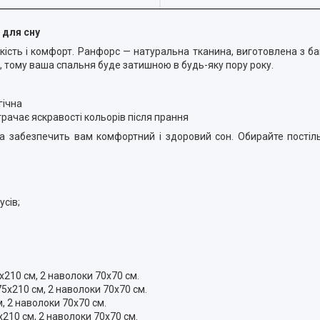
 для сну
 якість і комфорт. Ранфорс — натуральна тканина, виготовлена з ба
, тому ваша спальня буде затишною в будь-яку пору року.
гічна
втрачає яскравості кольорів після прання
 забезпечить вам комфортний і здоровий сон. Обирайте постіль
усів;
210 см, 2 наволоки 70х70 см.
5х210 см, 2 наволоки 70х70 см.
, 2 наволоки 70х70 см.
210 см, 2 наволоки 70х70 см.