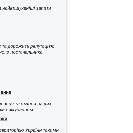
и найвишуканіші запити
є та дорожить репутацією
ного постачальника.
вання
знання та вміння наших
им очікуванням.
вка
територією України такими