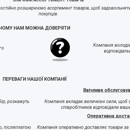
остійно розширюємо асортимент товарів, щоб задовольнят
покупців.
ЧОМУ НАМ МОЖНА ДОВЕРЯТИ
Компанія володі
го
відповідаль
ПЕРЕВАГИ НАШОЇ КОМПАНІЇ
Ввічливе обслугову
ір, розкажуть
Компанія вкладає величезні сили, щоб 
співробітників відповідали ваш
Оперативна доста
ю, післяплатою
Компанія оперативно доставляє товари за 