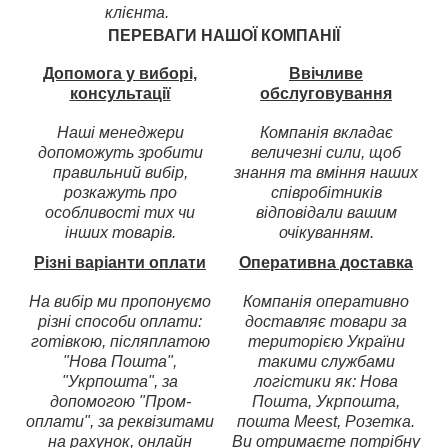
клієнта.
ПЕРЕВАГИ НАШОЇ КОМПАНІЇ
Допомога у виборі,
Ввічливе
консультації
обслуговування
Наші менеджери
Компанія вкладає
допоможуть зробити
величезні сили, щоб
правильний вибір,
знання та вміння наших
розкажуть про
співробітників
особливості тих чи
відповідали вашим
інших товарів.
очікуванням.
Різні варіанти оплати
Оперативна доставка
На вибір ми пропонуємо
Компанія оперативно
різні способи оплати:
доставляє товари за
готівкою, післяплатою
територією України
"Нова Пошта",
такими службами
"Укрпошта", за
логістики як: Нова
допомогою "Пром-
Пошта, Укрпошта,
оплати", за реквізитами
пошта Meest, Розетка.
на рахунок, онлайн
Ви отримаєте потрібну