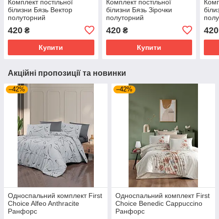
Комплект постільної
Комплект постільної
Комп
білизни Бязь Вектор
білизни Бязь Зірочки
біли
полуторний
полуторний
пол
420
420
420
₴
₴
Купити
Купити
Акційні пропозиції та новинки
–42%
–42%
Односпальний комплект First
Односпальний комплект First
Choice Alfeo Anthracite
Choice Benedic Cappuccino
Ранфорс
Ранфорс