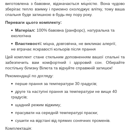
виготовлена з бавовни, відзначається міцністю. Вона чудово
зберігає тепло взимку і приємно охолоджує влітку, тому ваша
спальня буде затишною в будь-яку пору року.
Переваги цього комплекту:
Матеріал:
100% бавовна (ранфорс), натуральна та
екологічна
Властивості:
міцна, довговічна, не викликає алергії,
не втрачає яскравості кольорів після прання
Цей комплект стане стильним доповненням вашої спальні та
забезпечить вам комфортний і здоровий сон. Обирайте
постільну білизну Вілюта та відчуйте справжній затишок!
Рекомендації по догляду:
перше прання за температури 30 градусів;
друге та наступні прання за температури не вище 40
градусів;
щадний режим віджиму;
прасувати на середній температурі праски;
сушити на відстані від прямих сонячних променів.
Комплектація: