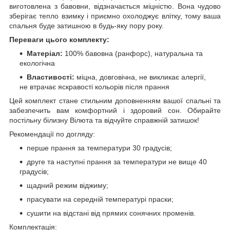
виготовлена з бавовни, відзначається міцністю. Вона чудово
зберігає тепло взимку і приємно охолоджує влітку, тому ваша
спальня буде затишною в будь-яку пору року.
Переваги цього комплекту:
Матеріал:
100% бавовна (ранфорс), натуральна та
екологічна
Властивості:
міцна, довговічна, не викликає алергії,
не втрачає яскравості кольорів після прання
Цей комплект стане стильним доповненням вашої спальні та
забезпечить вам комфортний і здоровий сон. Обирайте
постільну білизну Вілюта та відчуйте справжній затишок!
Рекомендації по догляду:
перше прання за температури 30 градусів;
друге та наступні прання за температури не вище 40
градусів;
щадний режим віджиму;
прасувати на середній температурі праски;
сушити на відстані від прямих сонячних променів.
Комплектація: