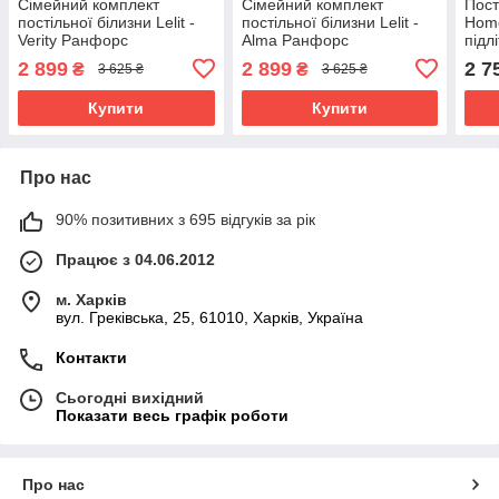
Сімейний комплект
Сімейний комплект
Пост
постільної білизни Lelit -
постільної білизни Lelit -
Home
Verity Ранфорс
Alma Ранфорс
підл
2 899
2 899
2 7
₴
₴
3 625 ₴
3 625 ₴
Купити
Купити
Про нас
90% позитивних з 695 відгуків за рік
Працює з 04.06.2012
м. Харків
вул. Греківська, 25, 61010, Харків, Україна
Контакти
Сьогодні вихідний
Показати весь графік роботи
Про нас