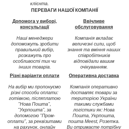
клієнта.
ПЕРЕВАГИ НАШОЇ КОМПАНІЇ
Допомога у виборі,
Ввічливе
консультації
обслуговування
Наші менеджери
Компанія вкладає
допоможуть зробити
величезні сили, щоб
правильний вибір,
знання та вміння наших
розкажуть про
співробітників
особливості тих чи
відповідали вашим
інших товарів.
очікуванням.
Різні варіанти оплати
Оперативна доставка
На вибір ми пропонуємо
Компанія оперативно
різні способи оплати:
доставляє товари за
готівкою, післяплатою
територією України
"Нова Пошта",
такими службами
"Укрпошта", за
логістики як: Нова
допомогою "Пром-
Пошта, Укрпошта,
оплати", за реквізитами
пошта Meest, Розетка.
на рахунок, онлайн
Ви отримаєте потрібну