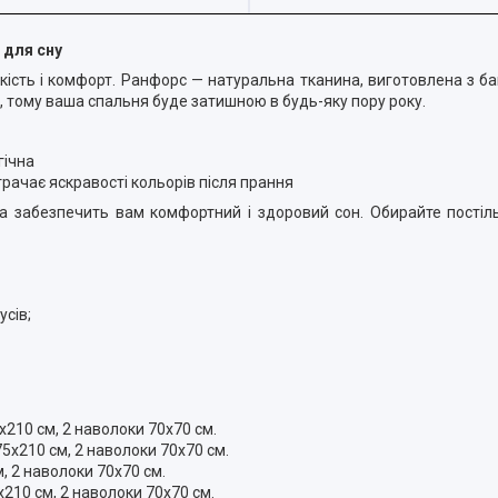
 для сну
 якість і комфорт. Ранфорс — натуральна тканина, виготовлена з ба
, тому ваша спальня буде затишною в будь-яку пору року.
гічна
втрачає яскравості кольорів після прання
 забезпечить вам комфортний і здоровий сон. Обирайте постіль
усів;
210 см, 2 наволоки 70х70 см.
5х210 см, 2 наволоки 70х70 см.
, 2 наволоки 70х70 см.
210 см, 2 наволоки 70х70 см.