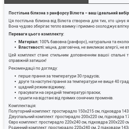
Постільна білизна з ранфорсу Вілюта – ваш ідеальний вибір
Ця постільна білизна від Вілюта створена для тих, хто цінує
Вона чудово зберігає тепло взимку і приємно охолоджує влітку
Переваги цього комплекту:
Матеріал:
100% бавовна (ранфорс), натуральна та еколо
Властивості:
міцна, довговічна, не викликає алергії, не 
Цей комплект стане стильним доповненням вашої спальні та
справжній затишок!
Рекомендації по догляду:
перше прання за температури 30 градусів;
друге та наступні прання за температури не вище 40 град
щадний режим віджиму;
прасувати на середній температурі праски;
сушити на відстані від прямих сонячних променів.
Комплектація:
Полуторний комплект: простирадло 150х215 см, підковдра 143х
Двуспальний комплект: простирадло 200х220 см, підковдра 17
Євро комплект: простирадло 220х240 см, підковдра 200х220 см
Родинний комплект: простирадло 220х240 см, 2 підковдри 143х