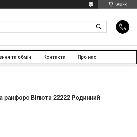
Кошик
ння та обмін
Контакти
Про нас
на ранфорс Вілюта 22222 Родинний