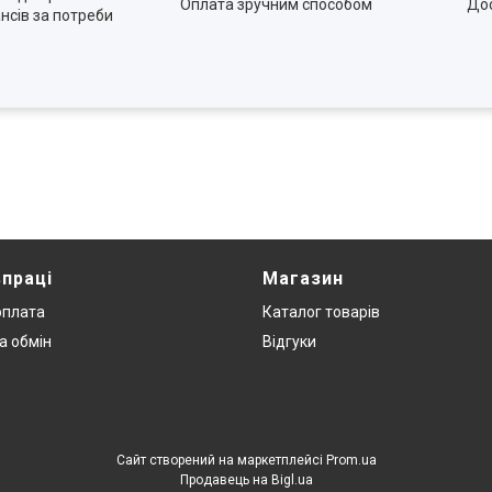
Оплата зручним способом
Дос
нсів за потреби
впраці
Магазин
оплата
Каталог товарів
а обмін
Відгуки
Сайт створений на маркетплейсі
Prom.ua
Продавець на Bigl.ua