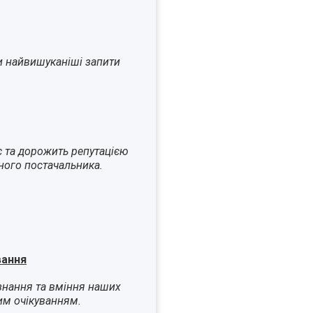
и найвишуканіші запити
є та дорожить репутацією
ного постачальника.
вання
знання та вміння наших
им очікуванням.