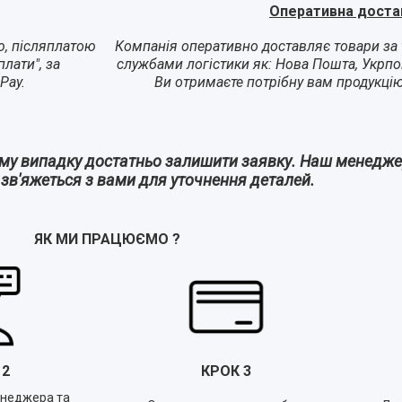
Оперативна доста
ю, післяплатою
Компанія оперативно доставляє товари за 
лати", за
службами логістики як: Нова Пошта, Укрпо
Pay.
Ви отримаєте потрібну вам продукці
ому випадку достатньо залишити заявку. Наш менедж
а зв'яжеться з вами для уточнення деталей.
ЯК МИ ПРАЦЮЄМО
?
К
2
КРОК
3
енеджера та