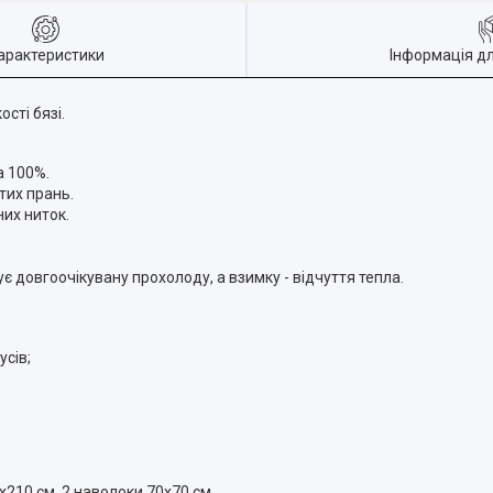
арактеристики
Інформація д
сті бязі.
а 100%.
тих прань.
их ниток.
ує довгоочікувану прохолоду, а взимку - відчуття тепла.
усів;
210 см, 2 наволоки 70х70 см.