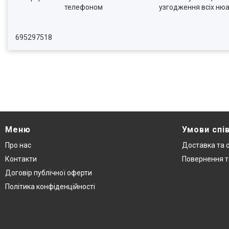
телефоном
узгодження всіх нюа
695297518
Меню
Умови спі
Про нас
Доставка та 
Контакти
Повернення т
Договір публічної оферти
Політика конфіденційності