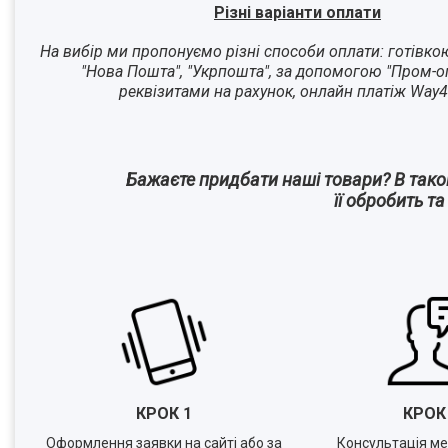
Різні варіанти оплати
На вибір ми пропонуємо різні способи оплати: готівко
"Нова Пошта", "Укрпошта", за допомогою "Пром-оп
реквізитами на рахунок, онлайн платіж Way4
Бажаєте придбати наші товари? В так
її обробить т
КРОК 1
КРО
Оформлення заявки на сайті або за
Консультація м