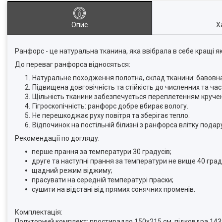
Опис
Х
Ранфорс - це натуральна тканина, яка ввібрала в себе кращі яко
До переваг ранфорса відносяться:
Натуральне походження полотна, склад тканини: бавовн
Підвищена довговічність та стійкість до численних та час
Щільність тканини забезпечується переплетенням кручен
Гігроскопічність: ранфорс добре вбирає вологу.
Не перешкоджає руху повітря та зберігає тепло.
Відпочинок на постільній білизні з ранфорса влітку подар
Рекомендації по догляду:
перше прання за температури 30 градусів;
друге та наступні прання за температури не вище 40 град
щадний режим віджиму;
прасувати на середній температурі праски;
сушити на відстані від прямих сонячних променів.
Комплектація:
Полуторний комплект: простирадло 150х215 см, підковдра 143х