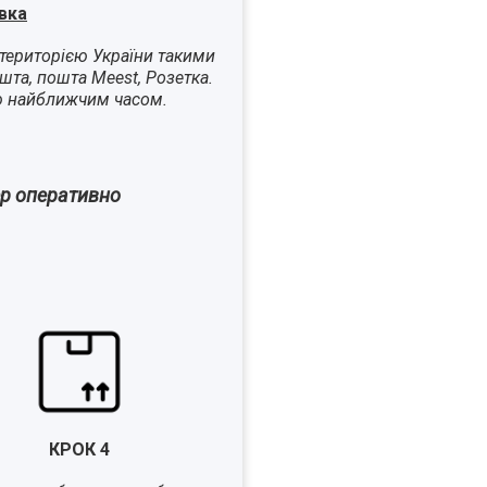
вка
територією України такими
шта, пошта Meest, Розетка.
ю найближчим часом.
ер оперативно
КРОК
4