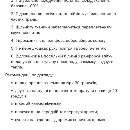
Натуральне походження полотна, склад тканини:
бавовна 100%.
Підвищена довговічність та стійкість до численних та
частих прань.
Щільність тканини забезпечується переплетенням
кручених ниток.
Гігроскопічність: ранфорс добре вбирає вологу.
Не перешкоджає руху повітря та зберігає тепло.
Відпочинок на постільній білизні з ранфорса влітку
подарує довгоочікувану прохолоду, а взимку - відчуття
тепла.
Рекомендації по догляду:
перше прання за температури 30 градусів;
друге та наступні прання за температури не вище 40
градусів;
щадний режим віджиму;
прасувати на середній температурі праски;
сушити на відстані від прямих сонячних променів.