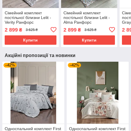
Сімейний комплект
Сімейний комплект
Сіме
постільної білизни Lelit -
постільної білизни Lelit -
пості
Verity Ранфорс
Alma Ранфорс
Gray
2 899
2 899
2 8
₴
₴
3 625 ₴
3 625 ₴
Купити
Купити
Акційні пропозиції та новинки
–42%
–42%
Односпальний комплект First
Односпальний комплект First