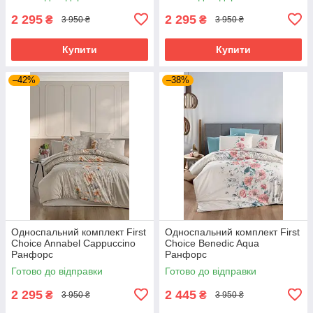
2 295
2 295
₴
₴
3 950 ₴
3 950 ₴
Купити
Купити
–42%
–38%
Односпальний комплект First
Односпальний комплект First
Choice Annabel Cappuccino
Choice Benedic Aqua
Ранфорс
Ранфорс
Готово до відправки
Готово до відправки
2 295
2 445
₴
₴
3 950 ₴
3 950 ₴