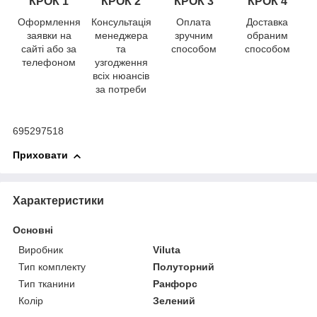
КРОК 1
КРОК
2
КРОК
3
КРОК
4
Оформлення
Консультація
Оплата
Доставка
заявки на
менеджера
зручним
обраним
сайті або за
та
способом
способом
телефоном
узгодження
всіх нюансів
за потреби
695297518
Приховати
Характеристики
Основні
Виробник
Viluta
Тип комплекту
Полуторний
Тип тканини
Ранфорс
Колір
Зелений