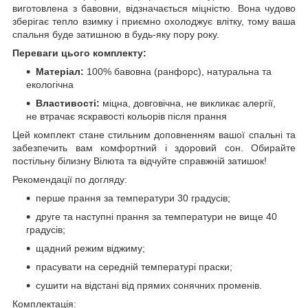
виготовлена з бавовни, відзначається міцністю. Вона чудово
зберігає тепло взимку і приємно охолоджує влітку, тому ваша
спальня буде затишною в будь-яку пору року.
Переваги цього комплекту:
Матеріал:
100% бавовна (ранфорс), натуральна та
екологічна
Властивості:
міцна, довговічна, не викликає алергії,
не втрачає яскравості кольорів після прання
Цей комплект стане стильним доповненням вашої спальні та
забезпечить вам комфортний і здоровий сон. Обирайте
постільну білизну Вілюта та відчуйте справжній затишок!
Рекомендації по догляду:
перше прання за температури 30 градусів;
друге та наступні прання за температури не вище 40
градусів;
щадний режим віджиму;
прасувати на середній температурі праски;
сушити на відстані від прямих сонячних променів.
Комплектація: