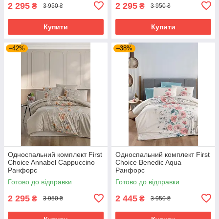
2 295
2 295
₴
₴
3 950 ₴
3 950 ₴
Купити
Купити
–42%
–38%
Односпальний комплект First
Односпальний комплект First
Choice Annabel Cappuccino
Choice Benedic Aqua
Ранфорс
Ранфорс
Готово до відправки
Готово до відправки
2 295
2 445
₴
₴
3 950 ₴
3 950 ₴