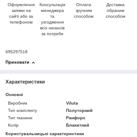
Оформлення
Консультація
Оплата
Доставка
заявки на
менеджера
зручним
обраним
сайті або за
та
способом
способом
телефоном
узгодження
всіх нюансів
за потреби
695297518
Приховати
Характеристики
Основні
Виробник
Viluta
Тип комплекту
Полуторний
Тип тканини
Ранфорс
Колір
Блакитний
Користувальницькі характеристики