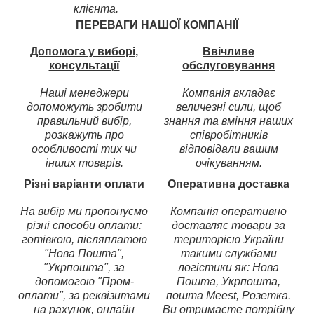
клієнта.
ПЕРЕВАГИ НАШОЇ КОМПАНІЇ
Допомога у виборі,
Ввічливе
консультації
обслуговування
Наші менеджери
Компанія вкладає
допоможуть зробити
величезні сили, щоб
правильний вибір,
знання та вміння наших
розкажуть про
співробітників
особливості тих чи
відповідали вашим
інших товарів.
очікуванням.
Різні варіанти оплати
Оперативна доставка
На вибір ми пропонуємо
Компанія оперативно
різні способи оплати:
доставляє товари за
готівкою, післяплатою
територією України
"Нова Пошта",
такими службами
"Укрпошта", за
логістики як: Нова
допомогою "Пром-
Пошта, Укрпошта,
оплати", за реквізитами
пошта Meest, Розетка.
на рахунок, онлайн
Ви отримаєте потрібну