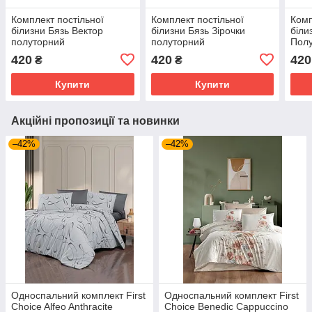
Комплект постільної
Комплект постільної
Комп
білизни Бязь Вектор
білизни Бязь Зірочки
біли
полуторний
полуторний
Пол
420
420
420
₴
₴
Купити
Купити
Акційні пропозиції та новинки
–42%
–42%
Односпальний комплект First
Односпальний комплект First
Choice Alfeo Anthracite
Choice Benedic Cappuccino