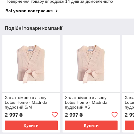
Повернення товару впродовж 14 днів за домовленістю
Всі умови повернення
Подібні товари компанії
Халат-кімоно з льону
Халат-кімоно з льону
Хала
Lotus Home - Madrida
Lotus Home - Madrida
Lotu
пудровий S/M
пудровий XS
пудр
2 997
2 997
2 9
₴
₴
Купити
Купити