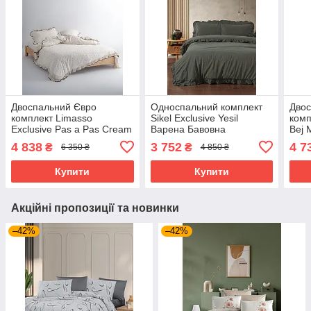
Двоспальний Євро
Односпальний комплект
Двос
комплект Limasso
Sikel Exclusive Yesil
комп
Exclusive Pas a Pas Cream
Варена Бавовна
Bej 
Варена Бавовна
Бав
4 838
3 752
4 7
₴
₴
6 350 ₴
4 850 ₴
Купити
Купити
Акційні пропозиції та новинки
–42%
–42%