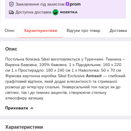
Замовлення під захистом
Доступна доставка
Опис
Характеристики
Відгуки про товар
Доставка
Опис
Постільна білизна Sikel виготовляється у Туреччині. Тканина –
Варена Бавовна, 100% бавовна. 1 х Підодіяльник: 160 х 220
см 1 х Простирадло: 180 х 240 см 1 х Наволочка: 50 х 70 см
Фірмова картонна коробка Sikel Exclusive
Antrasit
— глибокий
графітовий відтінок, який додає елегантності та стриманої
розкоші до інтер’єру спальні. Універсальний тон пасує як до
світлих, так і до темних акцентів, створюючи стильну
атмосферу затишку.
Приховати
Характеристики