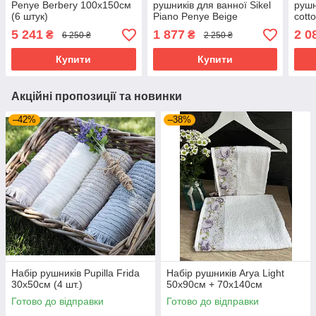
Penye Berbery 100х150см
рушників для ванної Sikel
рушн
(6 штук)
Piano Penye Beige
cott
50х90см + 70х140см
70х1
5 241
1 877
2 0
₴
₴
6 250 ₴
2 250 ₴
Купити
Купити
Акційні пропозиції та новинки
–42%
–38%
Набір рушників Pupilla Frida
Набір рушників Arya Light
30х50см (4 шт.)
50x90см + 70х140см
Готово до відправки
Готово до відправки