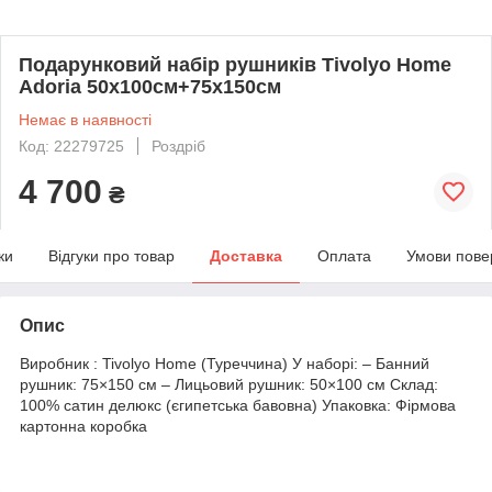
Подарунковий набір рушників Tivolyo Home
Adoria 50х100см+75х150см
Немає в наявності
Код: 22279725
Роздріб
4 700
₴
ки
Відгуки про товар
Доставка
Оплата
Умови пове
Опис
Виробник : Tivolyo Home (Туреччина) У наборі: – Банний
рушник: 75×150 см – Лицьовий рушник: 50×100 см Склад:
100% сатин делюкс (єгипетська бавовна) Упаковка: Фірмова
картонна коробка