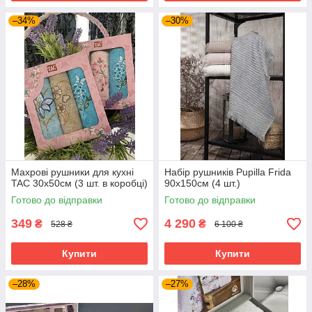
–34%
–30%
Махрові рушники для кухні
Набір рушників Pupilla Frida
TAC 30х50см (3 шт. в коробці)
90х150см (4 шт.)
Готово до відправки
Готово до відправки
349
4 290
₴
₴
528 ₴
6 100 ₴
Купити
Купити
–28%
–27%