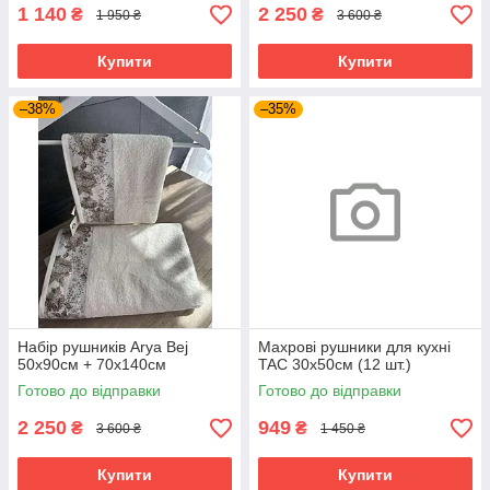
1 140
2 250
₴
₴
1 950 ₴
3 600 ₴
Купити
Купити
–38%
–35%
Набір рушників Arya Bej
Махрові рушники для кухні
50x90см + 70х140см
TAC 30х50см (12 шт.)
Готово до відправки
Готово до відправки
2 250
949
₴
₴
3 600 ₴
1 450 ₴
Купити
Купити