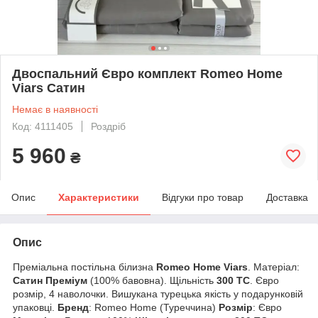
Двоспальний Євро комплект Romeo Home
Viars Сатин
Немає в наявності
Код: 4111405
Роздріб
5 960
₴
Опис
Характеристики
Відгуки про товар
Доставка
Опис
Преміальна постільна білизна
Romeo Home Viars
. Матеріал:
Сатин Преміум
(100% бавовна). Щільність
300 TC
. Євро
розмір, 4 наволочки. Вишукана турецька якість у подарунковій
упаковці.
Бренд
:
Romeo
H
ome
(Туреччина)
Розмір
: Євро