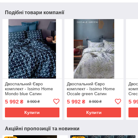
Подібні товари компанії
Двоспальний Євро
Двоспальний Євро
Двос
комплект - Issimo Home
комплект - Issimo Home
комп
Mondo blue Сатин
Occale green Сатин
Crec
Преміум
Преміум
5 992
5 992
5 9
₴
₴
8 900 ₴
8 900 ₴
Купити
Купити
Акційні пропозиції та новинки