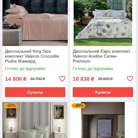
Двоспальний King Size
Двоспальний Євро комплект
комплект Valeron Crocodile
Valeron Aceline Сатин-
Pudra Жаккард
Premium
Готово до відправки
Готово до відправки
14 806
18 838
₴
₴
30 700 ₴
38 800 ₴
Купити
Купити
–50%
–49%