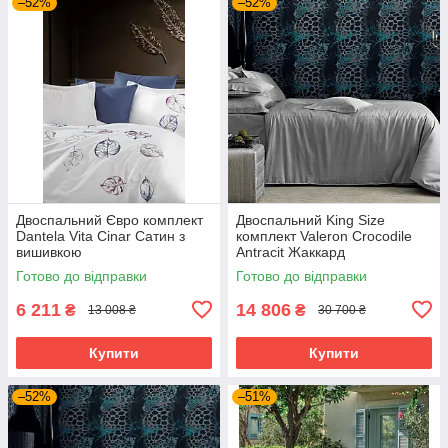
–52%
–52%
Двоспальний Євро комплект
Двоспальний King Size
Dantela Vita Cinar Сатин з
комплект Valeron Crocodile
вишивкою
Antracit Жаккард
Готово до відправки
Готово до відправки
6 211
14 806
₴
₴
13 008 ₴
30 700 ₴
Купити
Купити
–52%
–51%