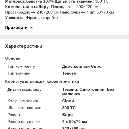
Матеріал
: Бавовна 100%
Щільність тканини
: 300 TC
Комплектація набору
: Підковдра — 200×220 см
Простирадло — 240×260 см Наволочки — 4 шт. 50×70 см
Упаковка
: Фірмова коробка
Приховати
Характеристики
Основні
Тип комплекту
Двоспальний Євро
Тип тканини
Тенсел
Користувальницькі характеристики
Дизайн комплекту
Темний, Однотонний, Без
малюнка
Колір комплекта
Сірий
Щільність тканини
300 TC
Розмір
Євро
Розмір наволочки
4 x 50х70 см
Розмір простирадла
240х260 см